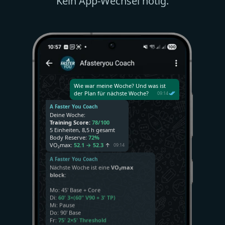
Kein App-Wechsel nötig.
Wie war meine Woche? Und was ist
der Plan für nächste Woche?
09:14
A Faster You Coach
Deine Woche:
Training Score:
78/100
5 Einheiten, 8,5 h gesamt
Body Reserve:
72%
VO₂max:
52.1 → 52.3
↑
09:14
A Faster You Coach
Nächste Woche ist eine
VO₂max
block
:
Mo: 45' Base + Core
Di:
60' 3×(60" V90 + 3' TP)
Mi: Pause
Do: 90' Base
Fr:
75' 2×5' Threshold