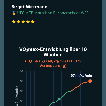
Birgitt Wittmann
🥇 UEC MTB Marathon Europameister W55
VO₂max-Entwicklung über 16
Wochen
63,0 → 67,0 ml/kg/min (+6,3 %
Verbesserung)
68
67 ml/kg/min
67 ml/kg/min
67
VO₂max (ml/kg/min)
66
65