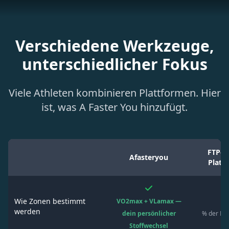
Verschiedene Werkzeuge,
unterschiedlicher Fokus
Viele Athleten kombinieren Plattformen. Hier
ist, was A Faster You hinzufügt.
FTP-b
Afasteryou
Platt
Wie Zonen bestimmt
VO2max + VLamax —
werden
dein persönlicher
% der FT
Stoffwechsel