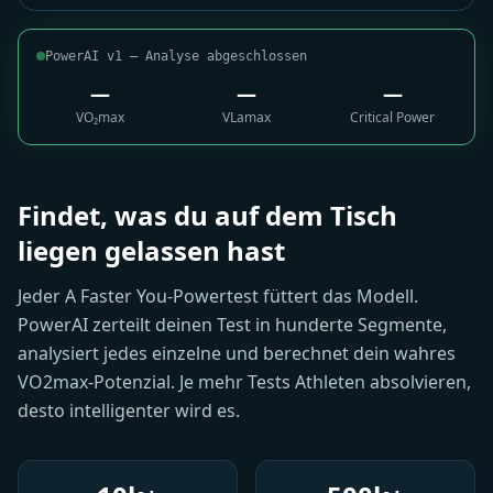
PowerAI v1 — Analyse abgeschlossen
53.3
0.38
289
VO₂max
VLamax
Critical Power
+4.2 ml/min/kg
-0.04 mmol/L/s
+21 W
Findet, was du auf dem Tisch
liegen gelassen hast
Jeder A Faster You-Powertest füttert das Modell.
PowerAI zerteilt deinen Test in hunderte Segmente,
analysiert jedes einzelne und berechnet dein wahres
VO2max-Potenzial. Je mehr Tests Athleten absolvieren,
desto intelligenter wird es.