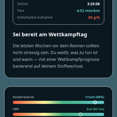
3:25:08
Zielzeit
4:52 min/km
Pace
10
12
14
16
2
4
6
8
65 g/h
Kohlenhydrat-Aufnahme
Sei bereit am Wettkampftag
Die letzten Wochen vor dem Rennen sollten
nicht stressig sein. Du weißt, was zu tun ist
und wann — mit einer Wettkampfprognose
basierend auf deinem Stoffwechsel.
Körperreserve
Frisch (88%)
HRV
Gut (62 ms)