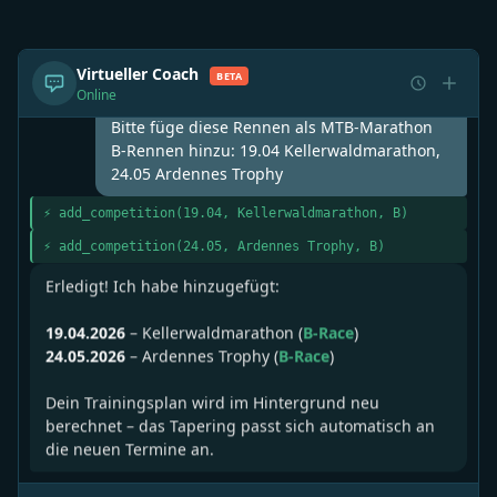
Bitte füge diese Rennen als MTB-Marathon
Virtueller Coach
BETA
B-Rennen hinzu: 19.04 Kellerwaldmarathon,
Online
24.05 Ardennes Trophy
⚡ add_competition(19.04, Kellerwaldmarathon, B)
⚡ add_competition(24.05, Ardennes Trophy, B)
Erledigt! Ich habe hinzugefügt:
19.04.2026
– Kellerwaldmarathon (
B-Race
)
24.05.2026
– Ardennes Trophy (
B-Race
)
Dein Trainingsplan wird im Hintergrund neu
berechnet – das Tapering passt sich automatisch an
die neuen Termine an.
Was ist ein guter VLamax-Wert für MTB-
Marathon?