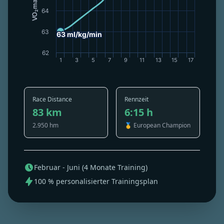
64
63
63 ml/kg/min
63 ml/kg/min
62
1
3
5
7
9
11
13
15
17
Race Distance
Rennzeit
83 km
6:15 h
2.950 hm
🥇 European Champion
Februar - Juni (4 Monate Training)
100 % personalisierter Trainingsplan