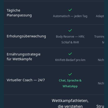
Tägliche
Plananpassung
Automatisch — jeden Tag
Adaptive
Erholungsüberwachung
Body Reserve — HRV,
Trainings
Schlaf & RHR
Met
Ernährungsstrategie
für Wettkämpfe
KH/Fett-Bedarf pro km
Nicht v
Virtueller Coach — 24/7
Chat, Sprache &
Nicht v
WhatsApp
Wettkampfathleten,
die verstehen
Strukt