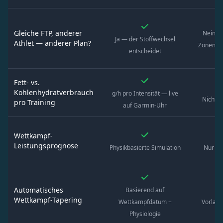
Gleiche FTP, anderer
Nein —
Ja — der Stoffwechsel
Athlet — anderer Plan?
Zonen be
entscheidet
F
Fett- vs.
Kohlenhydratverbrauch
g/h pro Intensität — live
Nicht v
pro Training
auf Garmin-Uhr
Wettkampf-
Leistungsprognose
Physikbasierte Simulation
Nur FT
Automatisches
Basierend auf
Wettkampf-Tapering
Wettkampfdatum +
Vorlage
Physiologie