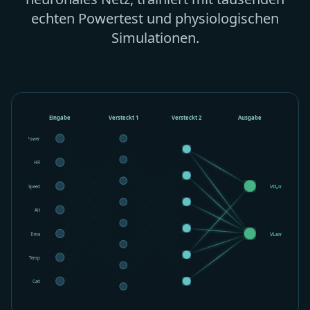
echten Powertest und physiologischen
Simulationen.
Eingabe
Versteckt 1
Versteckt 2
Ausgabe
Power
HR
Speed
VO₂max
Alt
Time
VLamax
Temp
Cad