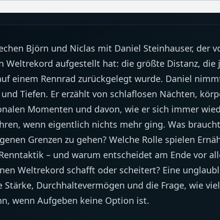
rechen Björn und Niclas mit Daniel Steinhauser, der 
Weltrekord aufgestellt hat: die größte Distanz, die 
auf einem Rennrad zurückgelegt wurde. Daniel nimmt
 und Tiefen. Er erzählt von schlaflosen Nächten, körp
nalen Momenten und davon, wie er sich immer wied
hren, wenn eigentlich nichts mehr ging. Was brauch
igenen Grenzen zu gehen? Welche Rolle spielen Ernä
Renntaktik – und warum entscheidet am Ende vor al
nen Weltrekord schafft oder scheitert? Eine unglaubl
e Stärke, Durchhaltevermögen und die Frage, wie vie
ann, wenn Aufgeben keine Option ist.