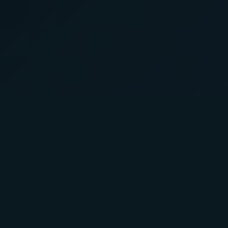
Über uns
Produk
A Faster You bringt professionelles
Trainingsp
Training und Tests für Athleten aller
Powertest
Leistungsstufen.
Aktivität