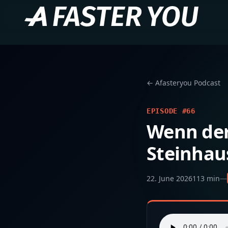
← Afasteryou Podcast
EPISODE #66
Wenn der
Steinhau
22. June 2026
113 min
—