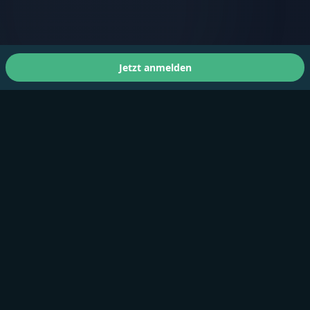
Jetzt anmelden
Über uns
A Faster You bringt professionelles Training und Tests
für Athleten aller Leistungsstufen.
Produkte
Trainingsplan