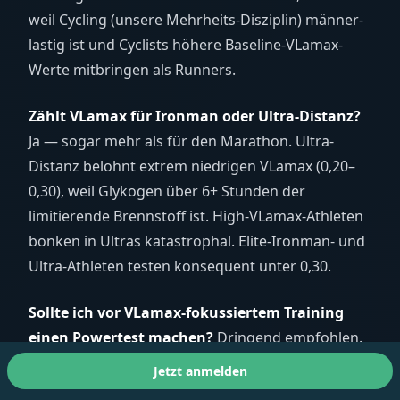
weil Cycling (unsere Mehrheits-Disziplin) männer-
lastig ist und Cyclists höhere Baseline-VLamax-
Werte mitbringen als Runners.
Zählt VLamax für Ironman oder Ultra-Distanz?
Ja — sogar mehr als für den Marathon. Ultra-
Distanz belohnt extrem niedrigen VLamax (0,20–
0,30), weil Glykogen über 6+ Stunden der
limitierende Brennstoff ist. High-VLamax-Athleten
bonken in Ultras katastrophal. Elite-Ironman- und
Ultra-Athleten testen konsequent unter 0,30.
Sollte ich vor VLamax-fokussiertem Training
einen Powertest machen?
Dringend empfohlen.
Ohne Baseline rätst du, ob du rauf oder runter
Jetzt anmelden
musst. Ein Powertest gibt dir VO2max und VLamax