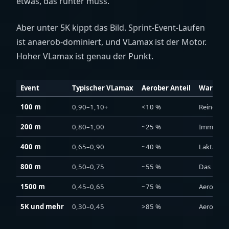
etwas, das runter muss.
Aber unter 5K kippt das Bild. Sprint-Event-Laufen
ist anaerob-dominiert, und VLamax ist der Motor.
Hoher VLamax ist genau der Punkt.
Event
Typischer VLamax
Aerober Anteil
Warum
100 m
0,90–1,10+
<10 %
Reine glyk
200 m
0,80–1,00
~25 %
Immer noc
400 m
0,65–0,90
~40 %
Laktattol
800 m
0,50–0,75
~55 %
Das reins
1500 m
0,45–0,65
~75 %
Aerob dom
5K und mehr
0,30–0,45
>85 %
Aerob gew