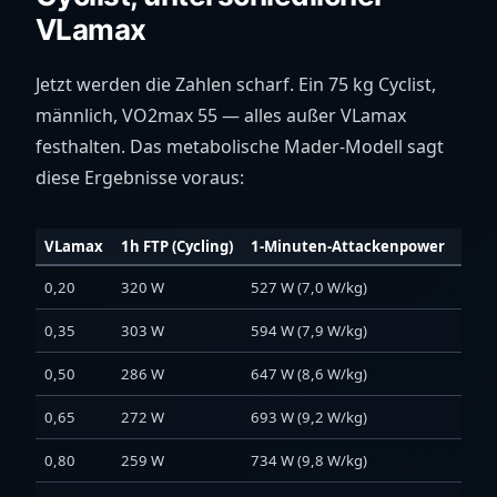
VLamax
Jetzt werden die Zahlen scharf. Ein 75 kg Cyclist,
männlich, VO2max 55 — alles außer VLamax
festhalten. Das metabolische Mader-Modell sagt
diese Ergebnisse voraus:
VLamax
1h FTP (Cycling)
1-Minuten-Attackenpower
2h-P
0,20
320 W
527 W (7,0 W/kg)
303
0,35
303 W
594 W (7,9 W/kg)
279
0,50
286 W
647 W (8,6 W/kg)
260
0,65
272 W
693 W (9,2 W/kg)
244
0,80
259 W
734 W (9,8 W/kg)
230