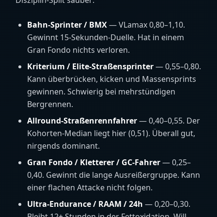
Disziplin-Split sauber:
Bahn-Sprinter / BMX
— VLamax 0,80–1,10.
Gewinnt 15-Sekunden-Duelle. Hat in einem
Gran Fondo nichts verloren.
Kriterium / Elite-Straßensprinter
— 0,55–0,80.
Kann überbrücken, kicken und Massensprints
gewinnen. Schwierig bei mehrstündigen
Bergrennen.
Allround-Straßenrennfahrer
— 0,40–0,55. Der
Kohorten-Median liegt hier (0,51). Überall gut,
nirgends dominant.
Gran Fondo / Kletterer / GC-Fahrer
— 0,25–
0,40. Gewinnt die lange Ausreißergruppe. Kann
einer flachen Attacke nicht folgen.
Ultra-Endurance / RAAM / 24h
— 0,20–0,30.
Bleibt 12+ Stunden in der Fettoxidation. Will