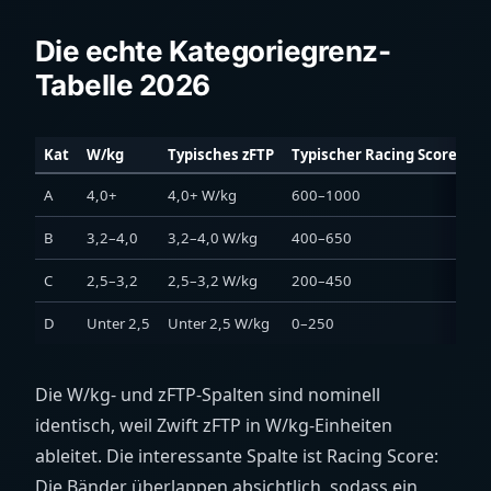
Die echte Kategoriegrenz-
Tabelle 2026
Kat
W/kg
Typisches zFTP
Typischer Racing Score
A
4,0+
4,0+ W/kg
600–1000
B
3,2–4,0
3,2–4,0 W/kg
400–650
C
2,5–3,2
2,5–3,2 W/kg
200–450
D
Unter 2,5
Unter 2,5 W/kg
0–250
Die W/kg- und zFTP-Spalten sind nominell
identisch, weil Zwift zFTP in W/kg-Einheiten
ableitet. Die interessante Spalte ist Racing Score:
Die Bänder überlappen absichtlich, sodass ein