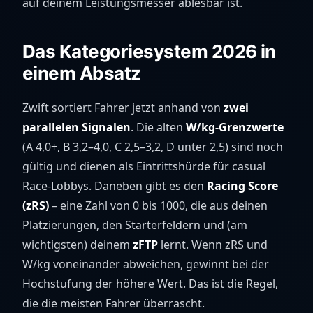
auf deinem Leistungsmesser ablesbar ist.
Das Kategoriesystem 2026 in
einem Absatz
Zwift sortiert Fahrer jetzt anhand von
zwei
parallelen Signalen
. Die alten
W/kg-Grenzwerte
(A 4,0+, B 3,2–4,0, C 2,5–3,2, D unter 2,5) sind noch
gültig und dienen als Eintrittshürde für casual
Race-Lobbys. Daneben gibt es den
Racing Score
(zRS)
– eine Zahl von 0 bis 1000, die aus deinen
Platzierungen, den Starterfeldern und (am
wichtigsten) deinem
zFTP
lernt. Wenn zRS und
W/kg voneinander abweichen, gewinnt bei der
Hochstufung der höhere Wert. Das ist die Regel,
die die meisten Fahrer überrascht.