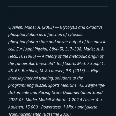
Quellen: Mader, A. (2003) — Glycolysis and oxidative
phosphorylation as a function of cytosolic
phosphorylation state and power output of the muscle
cell. Eur J Appl Physiol, 88(4–5), 317–338. Mader, A. &
Heck, H. (1986) — A theory of the metabolic origin of
the „anaerobic threshold". Int J Sports Med, 7 Suppl 1,
45–65. Buchheit, M. & Laursen, P.B. (2013) — High-
intensity interval training, solutions to the
programming puzzle. Sports Medicine, 43. Zwift-Hilfe-
Dokumente und Racing-Score-Dokumentation Stand
2026-05. Mader-Modell-Kohorte: 1.202 A Faster You-
Athleten, 15.000+ Powertests, 1 Mio.+ analysierte
Trainingseinheiten (Baseline 2026).