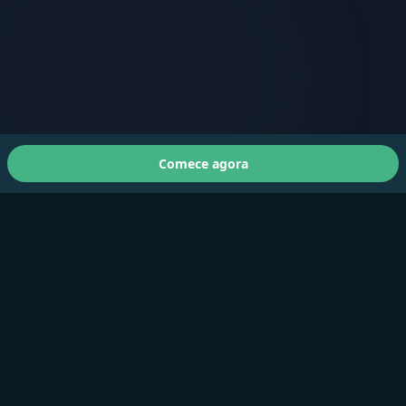
Comece agora
Sobre nós
A Faster You traz treinamento e testes de nível
profissional para atletas de todos os níveis.