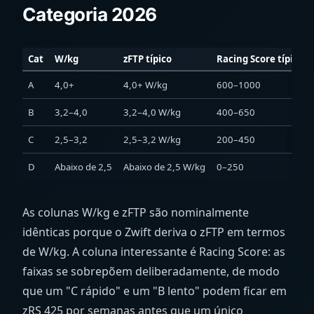
Categoria 2026
Cat
W/kg
zFTP típico
Racing Score típico
A
4,0+
4,0+ W/kg
600–1000
B
3,2–4,0
3,2–4,0 W/kg
400–650
C
2,5–3,2
2,5–3,2 W/kg
200–450
D
Abaixo de 2,5
Abaixo de 2,5 W/kg
0–250
As colunas W/kg e zFTP são nominalmente
idênticas porque o Zwift deriva o zFTP em termos
de W/kg. A coluna interessante é Racing Score: as
faixas se sobrepõem deliberadamente, de modo
que um "C rápido" e um "B lento" podem ficar em
zRS 425 por semanas antes que um único