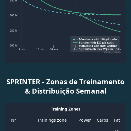
350 W
300 W
250 W
Marathona with 120 g/h carbs
Sprinter with 120 g/h carbs
200 W
Marathona with max Wprime
Sprinter with max Wprime
4 min
10 min
20 min
1 h
2 h
5 h
10 h
afasteryou.com
SPRINTER - Zonas de Treinamento
& Distribuição Semanal
Training Zones
Nr
Trainings zone
Power
Carbs
Fat