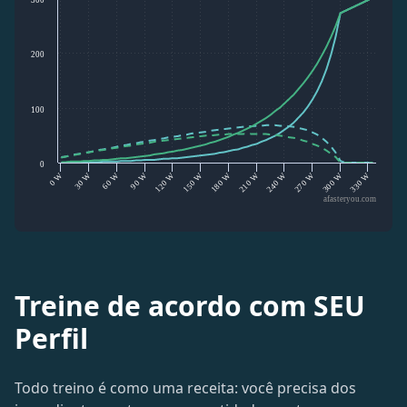
300
200
100
0
120 W
30 W
270 W
180 W
90 W
0 W
330 W
240 W
150 W
60 W
300 W
210 W
afasteryou.com
Treine de acordo com SEU
Perfil
Todo treino é como uma receita: você precisa dos