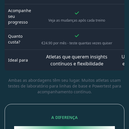
Acompanhe
seu
Veja as mudanças após cada treino
progresso
Quanto
custa?
€24.90 por mês - teste quantas vezes quiser
Atletas que querem insights
Uma
Ideal para
contínuos e flexibilidade
em
Ambas as abordagens têm seu lugar. Muitos atletas usam
testes de laboratório para linhas de base e Powertest para
acompanhamento contínuo.
A DIFERENÇA