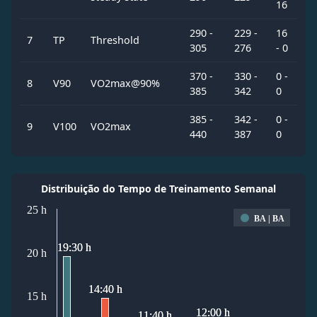
16
290 -
229 -
16
7
TP
Threshold
305
276
- 0
370 -
330 -
0 -
8
V90
VO2max@90%
385
342
0
385 -
342 -
0 -
9
V100
VO2max
440
387
0
Distribuição do Tempo de Treinamento Semanal
25 h
BA | BA
19:30 h
19:30 h
20 h
14:40 h
14:40 h
15 h
12:00 h
12:00 h
11:40 h
11:40 h