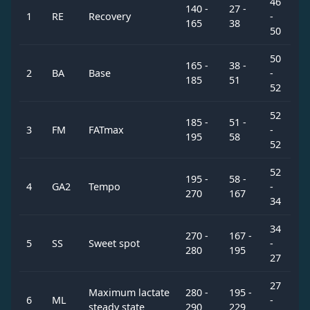
46
140 -
27 -
1
RE
Recovery
-
165
38
50
50
165 -
38 -
2
BA
Base
-
185
51
52
52
185 -
51 -
3
FM
FATmax
-
195
58
52
52
195 -
58 -
4
GA2
Tempo
-
270
167
34
34
270 -
167 -
5
SS
Sweet spot
-
280
195
27
27
Maximum lactate
280 -
195 -
6
ML
-
steady state
290
229