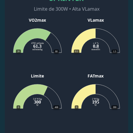
Limite de 300W • Alta VLamax
VO2max
VLamax
4782 ml/min
± 4 %
61.3
0.8
ml/min/kg
mmol/l/s
20
80
0.1
1.5
Limite
FATmax
3.8 W/kg
2 W/kg
300
195
W
W
0
468
0
390