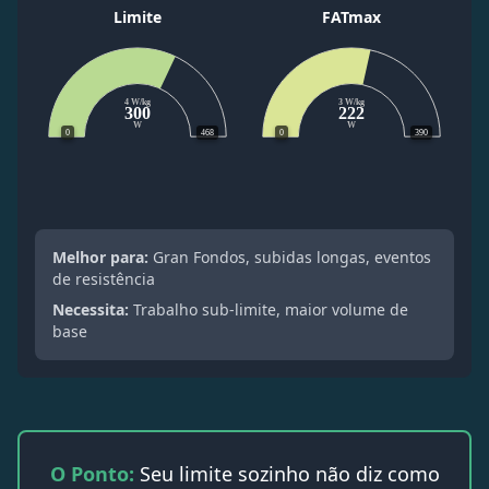
Limite
FATmax
4 W/kg
3 W/kg
300
222
W
W
0
468
0
390
Melhor para:
Gran Fondos, subidas longas, eventos
de resistência
Necessita:
Trabalho sub-limite, maior volume de
base
O Ponto:
Seu limite sozinho não diz como