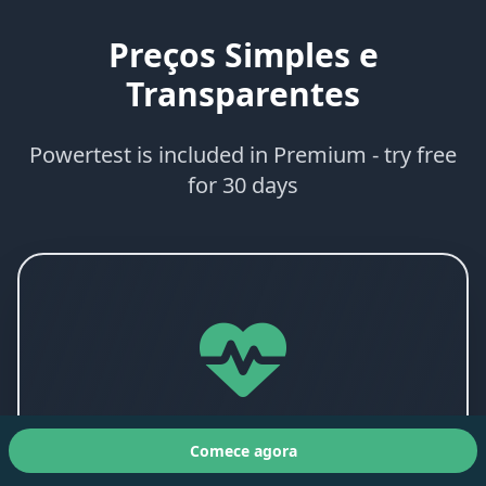
Preços Simples e
Transparentes
Powertest is included in Premium - try free
for 30 days
VO2max & VLamax
Comece agora
Teste metabólico de nível laboratorial