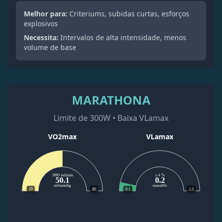
Melhor para:
Criteriums, subidas curtas, esforços
explosivos
Necessita:
Intervalos de alta intensidade, menos
volume de base
MARATHONA
Limite de 300W • Baixa VLamax
VO2max
VLamax
3905 ml/min
± 4 %
50.1
0.2
ml/min/kg
mmol/l/s
20
80
0.1
1.5