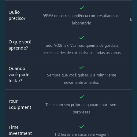
Quão
95%% de correspondência com resultados de
preciso?
Muit
laboratório
O que você
Tudo: VO2max, VLamax, queima de gordura,
aprende?
De
necessidades de carboidratos, todas as zonas
Quando
você pode
Sempre que você quiser. Dia ruim? Tente
C
testar?
novamente amanhã.
Your
Teste com seu próprio equipamento - sem
E
Equipment
surpresas
Time
Investment
1-2 horas em casa, sem viagem