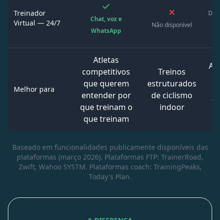
Treinador
Disp
Chat, voz e
Virtual — 24/7
Não disponível
do
WhatsApp
Atletas
Atl
competitivos
Treinos
p
que querem
estruturados
Melhor para
entender por
de ciclismo
tr
que treinam o
indoor
h
que treinam
Baseado em funcionalidades publicamente disponíveis das
plataformas (março 2026). Plataformas FTP: TrainerRoad,
Zwift, Wahoo SYSTM. Plataformas coach: TrainingPeaks,
Today's Plan.