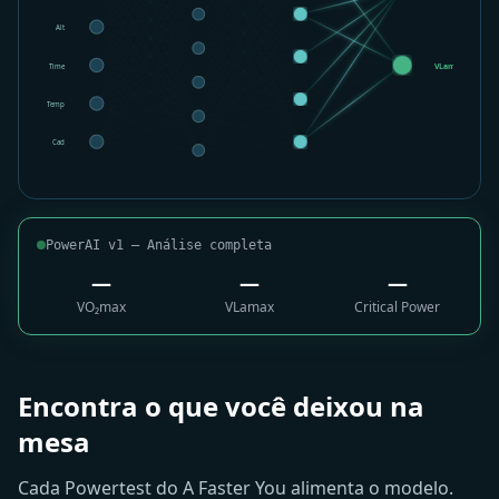
Alt
Time
VLamax
Temp
Cad
PowerAI v1 — Análise completa
53.3
0.38
289
VO₂max
VLamax
Critical Power
+4.2 ml/min/kg
-0.04 mmol/L/s
+21 W
Encontra o que você deixou na
mesa