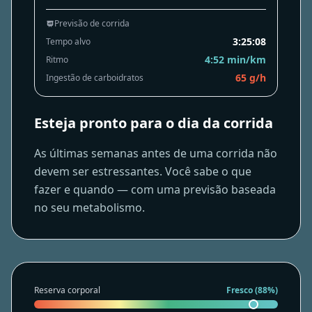
Previsão de corrida
3:25:08
Tempo alvo
4:52 min/km
Ritmo
65 g/h
Ingestão de carboidratos
Esteja pronto para o dia da corrida
As últimas semanas antes de uma corrida não
10
12
14
16
2
4
6
8
devem ser estressantes. Você sabe o que
fazer e quando — com uma previsão baseada
no seu metabolismo.
Reserva corporal
Fresco (88%)