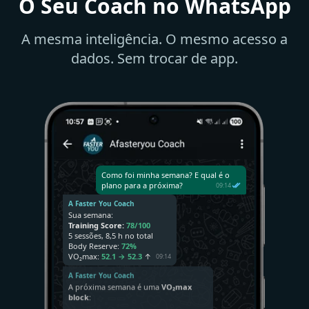
O Seu Coach no WhatsApp
A mesma inteligência. O mesmo acesso a
dados. Sem trocar de app.
Como foi minha semana? E qual é o
plano para a próxima?
09:14
A Faster You Coach
Sua semana:
Training Score:
78/100
5 sessões, 8,5 h no total
Body Reserve:
72%
VO₂max:
52.1 → 52.3
↑
09:14
A Faster You Coach
A próxima semana é uma
VO₂max
block
: