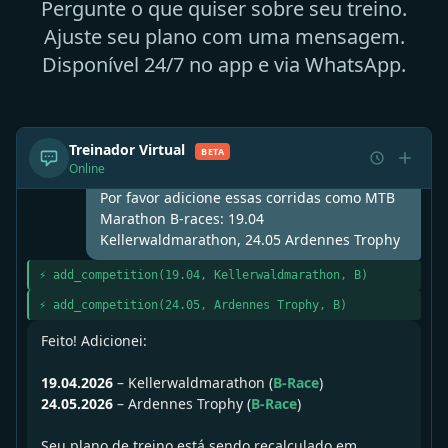
Pergunte o que quiser sobre seu treino.
Ajuste seu plano com uma mensagem.
Disponível 24/7 no app e via WhatsApp.
Por favor adicione essas corridas como MTB
Treinador Virtual
BETA
Marathon B-races: 19.04
Online
Kellerwaldmarathon, 24.05 Ardennes Trophy
⚡ add_competition(19.04, Kellerwaldmarathon, B)
⚡ add_competition(24.05, Ardennes Trophy, B)
Feito! Adicionei:
19.04.2026
– Kellerwaldmarathon (
B-Race
)
24.05.2026
– Ardennes Trophy (
B-Race
)
Seu plano de treino está sendo recalculado em
segundo plano – o tapering se ajustará
automaticamente às novas datas.