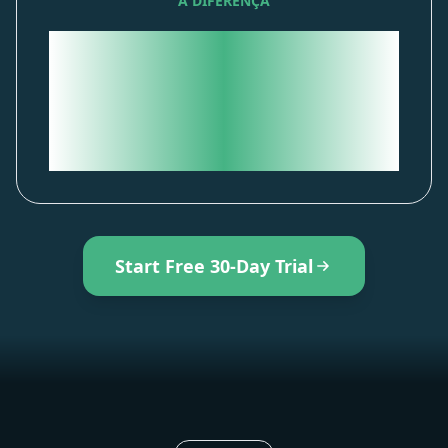
A DIFERENÇA
Dois atletas com o mesmo FTP
podem precisar de treinos
completamente diferentes.
Somente a análise metabólica
revela o porquê.
Start Free 30-Day Trial