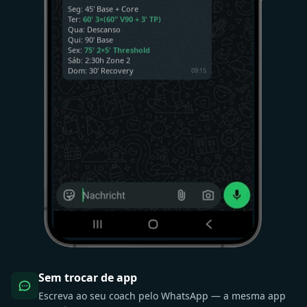
Seg: 45' Base + Core
Ter:
60' 3×(60" V90 + 3' TP)
Qua: Descanso
Qui: 90' Base
Sex:
75' 2×5' Threshold
Sáb: 2:30h Zone 2
Dom: 30' Recovery
09:15
Você pode mover quinta para sexta?
Tenho uma reunião.
09:16
Sem trocar de app
Escreva ao seu coach pelo WhatsApp — a mesma app