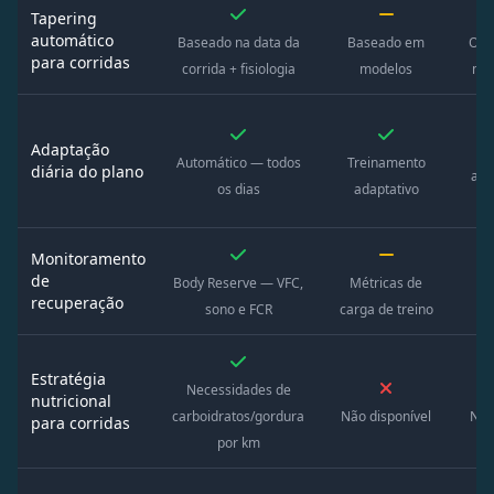
Tapering
automático
Baseado na data da
Baseado em
O tr
para corridas
corrida + fisiologia
modelos
ma
Adaptação
A
Automático — todos
Treinamento
diária do plano
atu
os dias
adaptativo
t
Monitoramento
de
Body Reserve — VFC,
Métricas de
T
recuperação
sono e FCR
carga de treino
in
Estratégia
Necessidades de
nutricional
carboidratos/gordura
Não disponível
Não
para corridas
por km