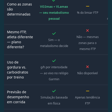
Como as zonas
VO2max + VLamax
O 
são
— seu metabolismo
% do limiar FTP
determinadas
pessoal
ma
Mesmo FTP,
atleta diferente
Não — mesmas
Sim — o
— plano
zonas para o
t
metabolismo decide
diferente?
mesmo FTP
Uso de
gordura vs.
g/h por intensidade
Re
carboidratos
— ao vivo no relógio
Não disponível
la
por treino
Garmin
Previsão de
desempenho
Simulação baseada
Apenas tendência
em corrida
em física
FTP
fo