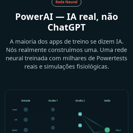
Rede Neural
PowerAI — IA real, não
ChatGPT
A maioria dos apps de treino se dizem IA.
Nós realmente construímos uma. Uma rede
neural treinada com milhares de Powertests
reais e simulações fisiológicas.
Entrada
Oculta 1
Oculta 2
Saída
Power
HR
Speed
VO₂max