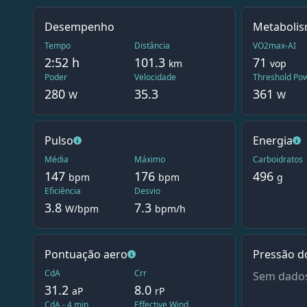
Desempenho
Metaboli
Tempo
Distância
VO2max-AI
2:52
h
101.3
71
km
vop
Poder
Velocidade
Threshold Po
280
35.3
361
W
W
Pulso
Energia
Média
Máximo
Carboidratos
147
176
496
bpm
bpm
g
Eficiência
Desvio
3.8
7.3
W/bpm
bpm/h
Pontuação aero
Pressão d
CdA
Crr
Sem dados
31.2
8.0
aP
rP
CdA - 4 min
Effective Wind