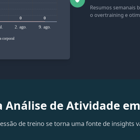
Resumos semanais b
o overtraining e oti
0
0
0
0
l.
2. ago.
9. ago.
a corporal
a Análise de Atividade e
essão de treino se torna uma fonte de insights v