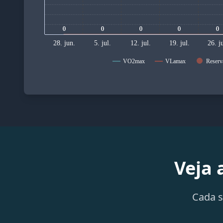
0
0
0
0
0
0
0
0
0
0
28. jun.
5. jul.
12. jul.
19. jul.
26. ju
VO2max
VLamax
Reserv
Veja 
Cada s