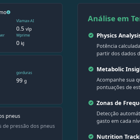
smo
Análise em T
Vlamax-AI
0.5
vlp
Physics Analysi
wer
Wprime
0
kJ
Potência calculada
partir dos dados d
Metabolic Insig
gorduras
Acompanhe sua qu
99
g
pontuações de est
Zonas de Frequ
Detecção automáti
os pneus
gasto em cada níve
 de pressão dos pneus
Nutrition Track