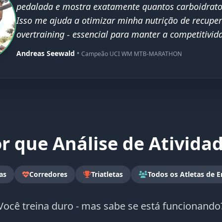
pedalada e mostra exatamente quantos carboidrato
Isso me ajuda a otimizar minha nutrição de recuper
overtraining - essencial para manter a competitivid
Andreas Seewald
•
Campeão UCI WM MTB-MARATHON
r que Análise de Ativida
tas
Corredores
Triatletas
Todos os Atletas de 
Você treina duro - mas sabe se está funcionando