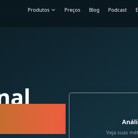
Produtos
Preços
Blog
Podcast
nal
alysis
Análi
Veja suas mé