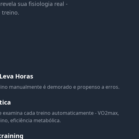
vela sua fisiologia real -
 treino.
 Leva Horas
reino manualmente é demorado e propenso a erros.
tica
de examina cada treino automaticamente - VO2max,
no, eficiência metabólica.
training