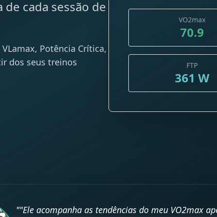
 de cada sessão de
VO2max
70.9
VLamax, Potência Crítica,
ir dos seus treinos
FTP
361 W
""Ele acompanha as tendências do meu VO2max ap