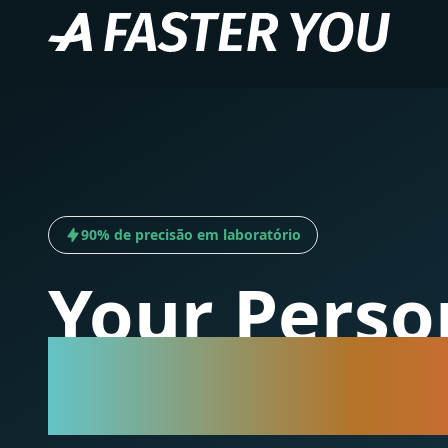
90% de precisão em laboratório
Your Perso
Training An