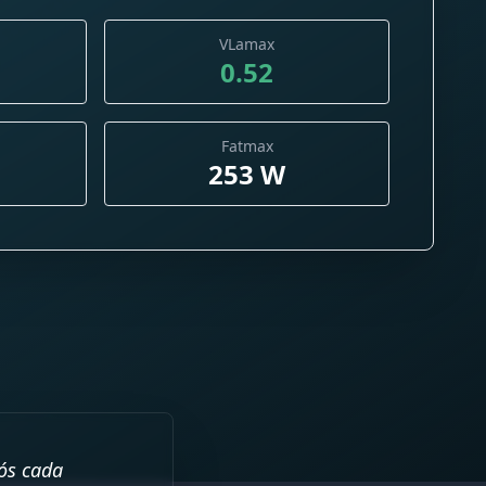
VLamax
0.52
Fatmax
253 W
ós cada