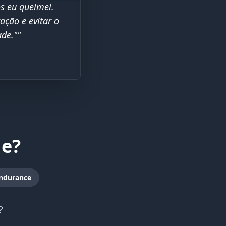
s eu queimei.
ação e evitar o
ade.""
de?
Endurance
?