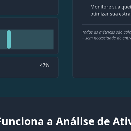
Monitore sua quei
otimizar sua estra
Todas as métricas são cal
– sem necessidade de ent
47
%
unciona a Análise de Ati