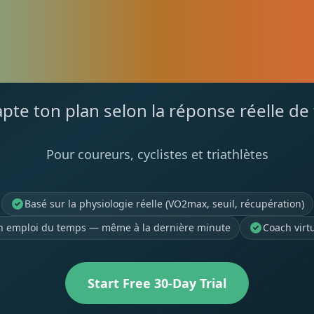
TRE MEILLE
COURSE
apte ton plan selon la réponse réelle de
Pour coureurs, cyclistes et triathlètes
Basé sur la physiologie réelle (VO2max, seuil, récupération)
on emploi du temps — même à la dernière minute
Coach virt
Start Free 30-Day Trial