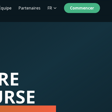
Équipe
Partenaires
FR
Commencer
RE
URSE