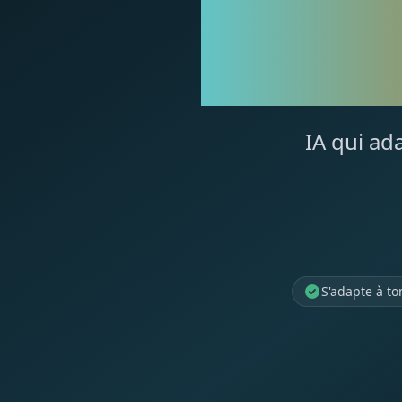
VO
IA qui ad
S'adapte à t