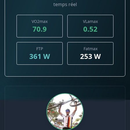
temps réel
VO2max
VLamax
70.9
0.52
FTP
Fatmax
361 W
253 W