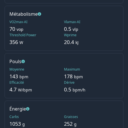
Métabolisme
VO2max-AI
Vlamax-AI
70
0.5
vop
vlp
Threshold Power
Wprime
356
20.4
W
kJ
Pouls
Moyenne
Maximum
143
178
bpm
bpm
Efficacité
Dérive
4.7
0.5
W/bpm
bpm/h
Énergie
Carbs
Graisses
1053
252
g
g