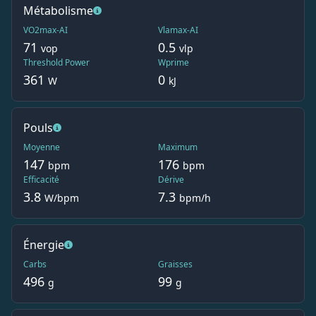
Métabolisme
VO2max-AI
Vlamax-AI
71
0.5
vop
vlp
Threshold Power
Wprime
361
0
W
kJ
Pouls
Moyenne
Maximum
147
176
bpm
bpm
Efficacité
Dérive
3.8
7.3
W/bpm
bpm/h
Énergie
Carbs
Graisses
496
99
g
g