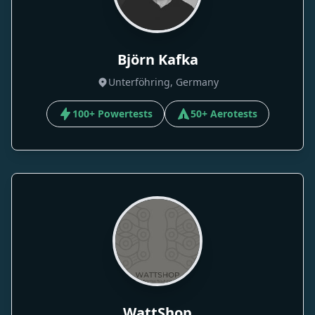
Björn Kafka
Unterföhring, Germany
100+ Powertests
50+ Aerotests
WattShop