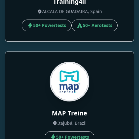
Training4ll
ALCALA DE GUADAIRA, Spain
50+ Powertests
50+ Aerotests
MAP Treine
Itajubá, Brazil
50+ Powertests