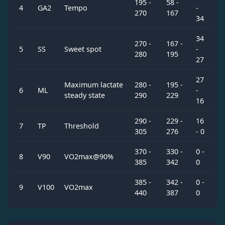
195 -
58 -
4
GA2
Tempo
-
270
167
34
34
270 -
167 -
5
SS
Sweet spot
-
280
195
27
27
Maximum lactate
280 -
195 -
6
ML
-
steady state
290
229
16
290 -
229 -
16
7
TP
Threshold
305
276
- 0
370 -
330 -
0 -
8
V90
VO2max@90%
385
342
0
385 -
342 -
0 -
9
V100
VO2max
440
387
0