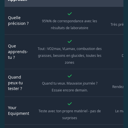
Quelle
95%% de correspondance avec les
précision ?
Très préci
résultats de laboratoire
Que
Tout : VO2max, VLamax, combustion des
apprends-
graisses, besoins en glucides, toutes les
Dép
tu ?
zones
Quand
peux-tu
Quand tu veux. Mauvaise journée ?
Rendez-vo
tester ?
Essaie encore demain.
Your
Teste avec ton propre matériel - pas de
Le maté
Equipment
surprises