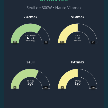
Seuil de 300W • Haute VLamax
VO2max
VLamax
4782 ml/min
± 4 %
61.3
0.8
ml/min/kg
mmol/l/s
20
80
0.1
1.5
Seuil
FATmax
3.8 W/kg
2 W/kg
300
195
W
W
0
468
0
390