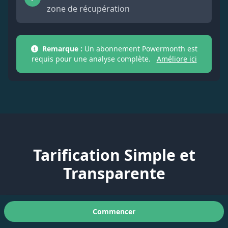
zone de récupération
Remarque :
Un abonnement Powermonth est
requis pour une analyse complète.
Améliore ici
Tarification Simple et
Transparente
Powertest is included in Premium - try free
Commencer
for 30 days