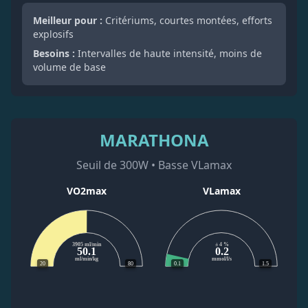
Meilleur pour :
Critériums, courtes montées, efforts
explosifs
Besoins :
Intervalles de haute intensité, moins de
volume de base
MARATHONA
Seuil de 300W • Basse VLamax
VO2max
VLamax
3905 ml/min
± 4 %
50.1
0.2
ml/min/kg
mmol/l/s
20
80
0.1
1.5