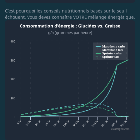
C'est pourquoi les conseils nutritionnels basés sur le seuil
échouent. Vous devez connaître VOTRE mélange énergétique.
Consommation d'énergie : Glucides vs. Graisse
g/h (grammes par heure)
400
Marathona carbs
Marathona fats
Sprinter carbs
Sprinter fats
300
200
100
0
120 W
30 W
270 W
180 W
90 W
0 W
330 W
240 W
150 W
60 W
300 W
210 W
afasteryou.com