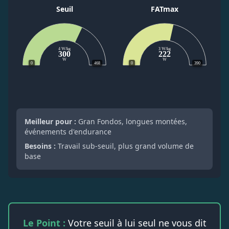
Seuil
FATmax
4 W/kg
3 W/kg
300
222
W
W
0
468
0
390
Meilleur pour :
Gran Fondos, longues montées,
événements d'endurance
Besoins :
Travail sub-seuil, plus grand volume de
base
Le Point :
Votre seuil à lui seul ne vous dit