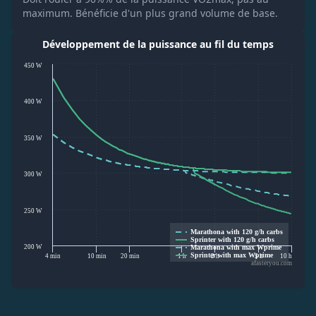
maximum. Bénéficie d'un plus grand volume de base.
Développement de la puissance au fil du temps
450 W
400 W
350 W
300 W
250 W
Marathona with 120 g/h carbs
Sprinter with 120 g/h carbs
200 W
Marathona with max Wprime
Sprinter with max Wprime
4 min
10 min
20 min
1 h
2 h
5 h
10 h
afasteryou.com