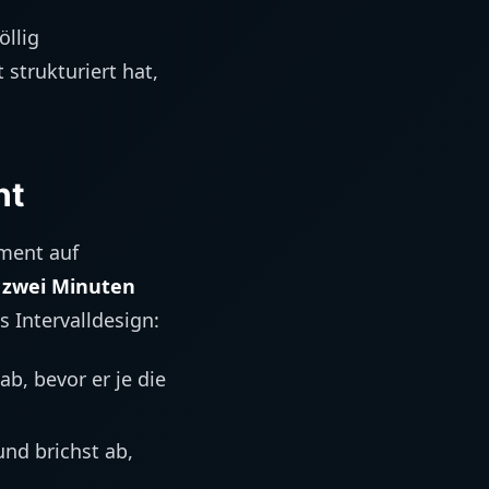
öllig
 strukturiert hat,
ht
oment auf
s zwei Minuten
s Intervalldesign:
ab, bevor er je die
nd brichst ab,