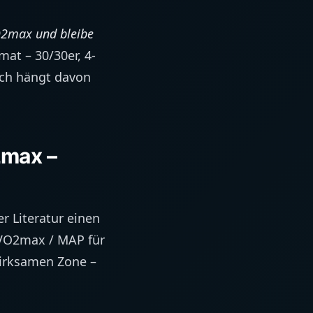
O2max und bleibe
mat – 30/30er, 4-
dich hängt davon
2max –
er Literatur einen
pVO2max / MAP für
 wirksamen Zone –