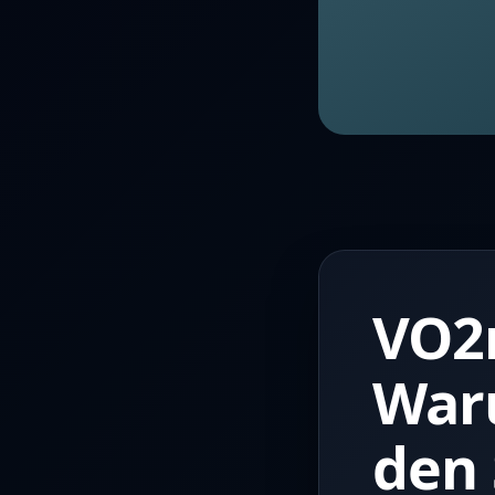
VO2m
War
den 