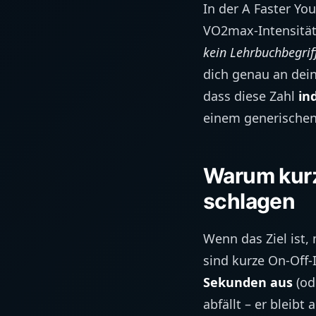
In der A Faster Yo
VO2max-Intensität
kein Lehrbuchbegri
dich genau an dein
dass diese Zahl
in
einem generischen
Warum kurze
schlagen
Wenn das Ziel ist,
sind kurze On-Off-I
Sekunden aus
(od
abfällt – er bleib