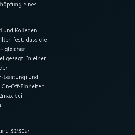
chöpfung eines
ad und Kollegen
lten fest, dass die
– gleicher
i gesagt: In einer
der
n-Leistung) und
 On-Off-Einheiten
O2max bei
s
 und 30/30er