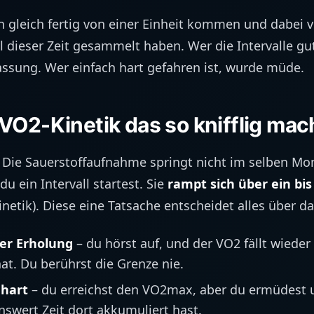
 gleich fertig von einer Einheit kommen und dabei v
l dieser Zeit gesammelt haben. Wer die Intervalle gut
sung. Wer einfach hart gefahren ist, wurde müde.
VO2-Kinetik das so knifflig mac
: Die Sauerstoffaufnahme springt nicht im selben M
 ein Intervall startest. Sie
rampt sich über ein bi
netik). Diese eine Tatsache entscheidet alles über da
ler Erholung
– du hörst auf, und der VO2 fällt wieder 
hat. Du berührst die Grenze nie.
 hart
– du erreichst den VO2max, aber du ermüdest u
swert Zeit dort akkumuliert hast.