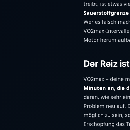
treibt, ist etwas 
Sauerstoffgrenze 
Wer es falsch macht
VO2max-Intervalle 
Motor herum aufb
Der Reiz is
VO2max – deine ma
Minuten an, die d
daran, wie sehr ei
Problem neu auf. D
möglich zu sein, 
Erschöpfung das T