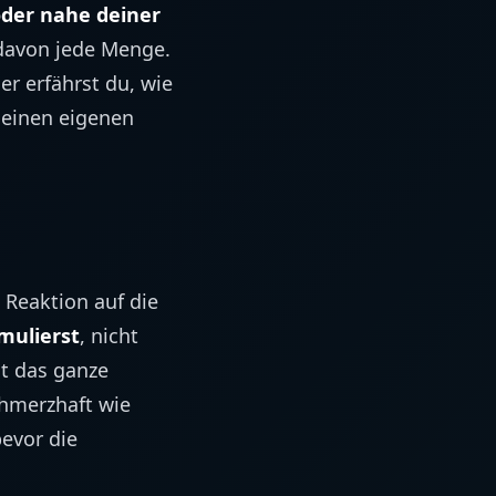
 oder nahe deiner
davon jede Menge.
ier erfährst du, wie
deinen eigenen
Reaktion auf die
mulierst
, nicht
lt das ganze
chmerzhaft wie
bevor die