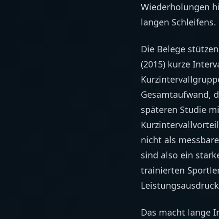
Wiederholungen hi
langen Schleifens.
Die Belege stützen
(2015) kurze Interv
Kurzintervallgru
Gesamtaufwand, deu
späteren Studie m
Kurzintervallvorte
nicht als messbar
sind also ein sta
trainierten Sportle
Leistungsausdruck
Das macht lange Int