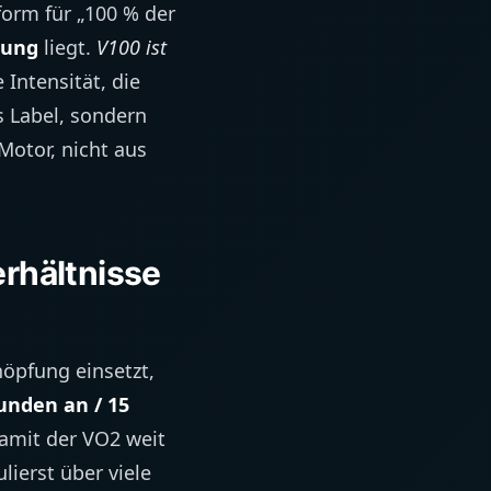
form für „100 % der
tung
liegt.
V100 ist
 Intensität, die
s Label, sondern
Motor, nicht aus
erhältnisse
höpfung einsetzt,
unden an / 15
damit der VO2 weit
lierst über viele