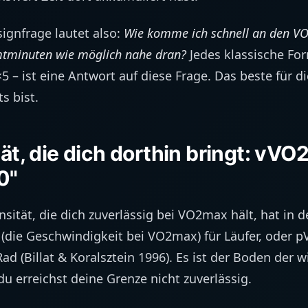
signfrage lautet also:
Wie komme ich schnell an den V
mtminuten wie möglich nahe dran?
Jedes klassische For
×5 – ist eine Antwort auf diese Frage. Das beste für 
ts bist.
tät, die dich dorthin bringt: vVO
0"
nsität, die dich zuverlässig bei VO2max hält, hat in d
(die Geschwindigkeit bei VO2max) für Läufer, oder 
ad (Billat & Koralsztein 1996). Es ist der Boden der
du erreichst deine Grenze nicht zuverlässig.