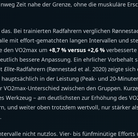
nweg Zeit nahe der Grenze, ohne die muskuläre Ers
 das. Bei trainierten Radfahrern verglichen Rønnest
alle mit effort-gematchten langen Intervallen und stel
ppe den VO2max um
+8,7 % versus +2,6 %
verbesserte 
tlich bessere Anpassung. Ein ehrlicher Vorbehalt se
it
Elite
-Radfahrern (Rønnestad et al. 2020) zeigte sich 
il hauptsächlich in der Leistung (Peak- und 20-Minute
er VO2max-Unterschied zwischen den Gruppen. Kurze
rkes Werkzeug – am deutlichsten zur Erhöhung des V
rn, und weiter oben trotzdem wertvoll, nur stärker al
.
ervalle nicht nutzlos. Vier- bis fünfminütige Efforts