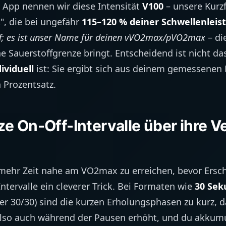
u App nennen wir diese Intensität
V100
– unsere Kurz
", die bei ungefähr
115–120 % deiner Schwellenleis
ff; es ist unser Name für deinen vVO2max/pVO2max
– die
e Sauerstoffgrenze bringt. Entscheidend ist nicht da
dividuell
ist: Sie ergibt sich aus deinem gemessenen 
 Prozentsatz.
 On-Off-Intervalle über ihre V
 mehr Zeit nahe am VO2max zu erreichen, bevor Ersc
ntervalle ein cleverer Trick. Bei Formaten wie
30 Sek
er 30/30) sind die kurzen Erholungsphasen zu kurz, 
t also auch während der Pausen erhöht, und du akkumu