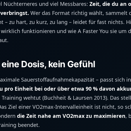
viel Nüchterneres und viel Messbares:
Zeit, die du an
verbringst.
Wer das Format richtig wählt, sammelt 
 – zu hart, zu kurz, zu lang – leidet für fast nichts. H
wirklich funktionieren und wie A Faster You sie um 
aut.
t eine Dosis, kein Gefühl
ximale Sauerstoffaufnahmekapazität – passt sich in 
u pro Einheit bei oder über etwa 90 % davon akku
n Training wehtut (Buchheit & Laursen 2013). Das stel
as Ziel einer VO2max-Intervalleinheit ist nicht, so s
sondern
die Zeit nahe am VO2max zu maximieren
, 
raining beendet.