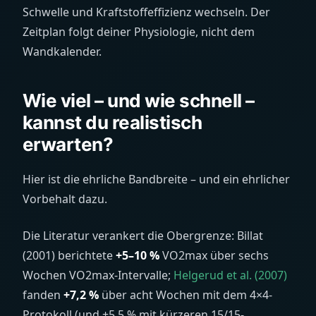
Schwelle und Kraftstoffeffizienz wechseln. Der
Zeitplan folgt deiner Physiologie, nicht dem
Wandkalender.
Wie viel – und wie schnell –
kannst du realistisch
erwarten?
Hier ist die ehrliche Bandbreite – und ein ehrlicher
Vorbehalt dazu.
Die Literatur verankert die Obergrenze: Billat
(2001) berichtete
+5–10 %
VO2max über sechs
Wochen VO2max-Intervalle;
Helgerud et al. (2007)
fanden
+7,2 %
über acht Wochen mit dem 4×4-
Protokoll (und +5,5 % mit kürzeren 15/15-