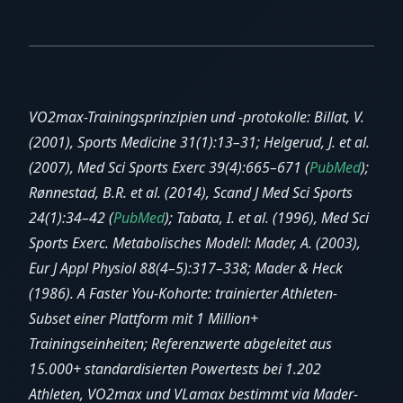
VO2max-Trainingsprinzipien und -protokolle: Billat, V.
(2001), Sports Medicine 31(1):13–31; Helgerud, J. et al.
(2007), Med Sci Sports Exerc 39(4):665–671 (
PubMed
);
Rønnestad, B.R. et al. (2014), Scand J Med Sci Sports
24(1):34–42 (
PubMed
); Tabata, I. et al. (1996), Med Sci
Sports Exerc. Metabolisches Modell: Mader, A. (2003),
Eur J Appl Physiol 88(4–5):317–338; Mader & Heck
(1986). A Faster You-Kohorte: trainierter Athleten-
Subset einer Plattform mit 1 Million+
Trainingseinheiten; Referenzwerte abgeleitet aus
15.000+ standardisierten Powertests bei 1.202
Athleten, VO2max und VLamax bestimmt via Mader-