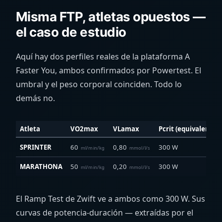
Misma FTP, atletas opuestos —
el caso de estudio
Aquí hay dos perfiles reales de la plataforma A
Faster You, ambos confirmados por Powertest. El
umbral y el peso corporal coinciden. Todo lo
demás no.
Atleta
VO2max
VLamax
Pcrit (equivalente F
SPRINTER
60
0,80
300 W
ml/min/kg
mmol/l/s
MARATHONA
50
0,20
300 W
ml/min/kg
mmol/l/s
El Ramp Test de Zwift ve a ambos como 300 W. Sus
curvas de potencia-duración — extraídas por el