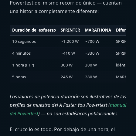
Powertest del mismo recorrido único — cuentan
una historia completamente diferente:
Duración del esfuerzo
SPRINTER
MARATHONA
Diferenci
10 segundos
~1.200 W
~700 W
SPRINTER
4 minutos
~410 W
~330 W
SPRINTER
1 hora (FTP)
300 W
300 W
idénticos
5 horas
245 W
280 W
MARATHO
Los valores de potencia-duración son ilustrativos de los
perfiles de muestra del A Faster You Powertest (
manual
del Powertest
) — no son estadísticas poblacionales.
El cruce lo es todo. Por debajo de una hora, el