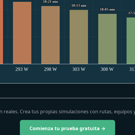
18:21 min
18:21 min
18:13 min
18:13 min
18:05 min
18:05 min
17:5
17:5
W
293 W
298 W
303 W
308 W
31
n reales. Crea tus propias simulaciones con rutas, equipos 
Comienza tu prueba gratuita →