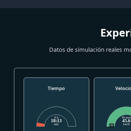
Exper
Datos de simulación reales mo
Tiempo
Veloci
0 h
86 max
18:13
45.6
min
km/h
20