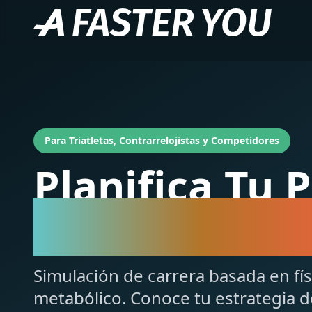
Para Triatletas, Contrarrelojistas y Competidores
Planifica Tu 
Race Simulat
Simulación de carrera basada en fí
metabólico. Conoce tu estrategia d