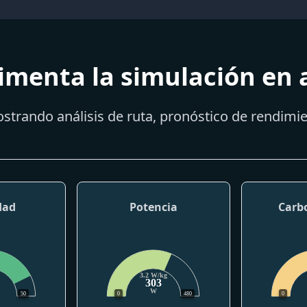
imenta la simulación en 
strando análisis de ruta, pronóstico de rendim
dad
Potencia
Carb
3.2 W/kg
303
W
50
0
480
0