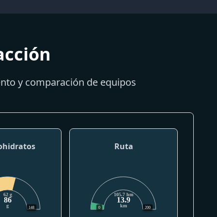
acción
iento y comparación de equipos
ohidratos
Ruta
62 g
105.7 hm
86
13.9
g
km
148
0
200