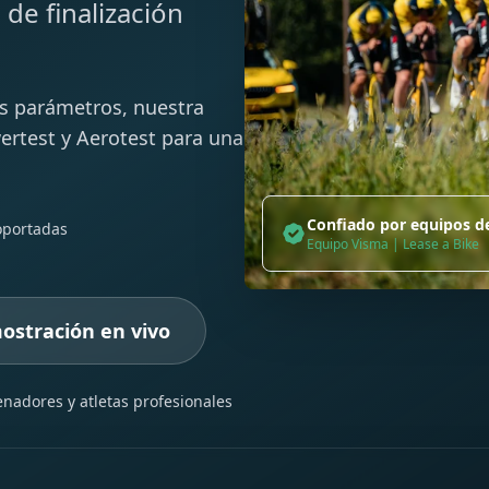
de finalización
us parámetros, nuestra
ertest y Aerotest para una
Confiado por equipos d
oportadas
Equipo Visma | Lease a Bike
ostración en vivo
enadores y atletas profesionales