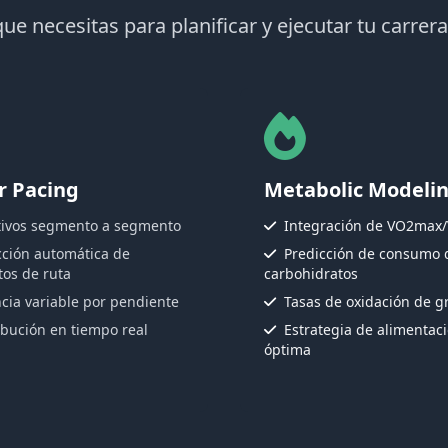
ue necesitas para planificar y ejecutar tu carrer
r Pacing
Metabolic Modeli
tivos segmento a segmento
Integración de VO2max
cción automática de
Predicción de consumo 
os de ruta
carbohidratos
cia variable por pendiente
Tasas de oxidación de g
ibución en tiempo real
Estrategia de alimentac
óptima