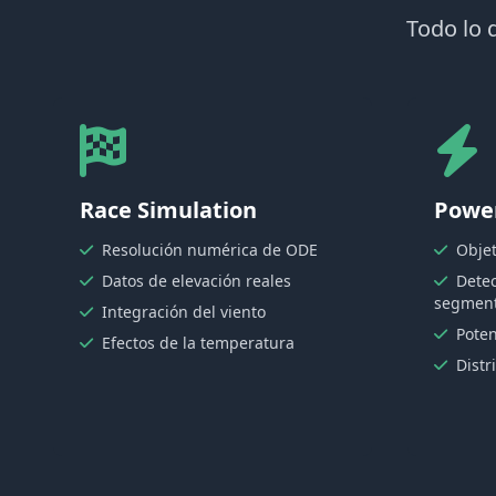
Todo lo q
Race Simulation
Powe
Resolución numérica de ODE
Obje
Datos de elevación reales
Dete
segment
Integración del viento
Poten
Efectos de la temperatura
Distr