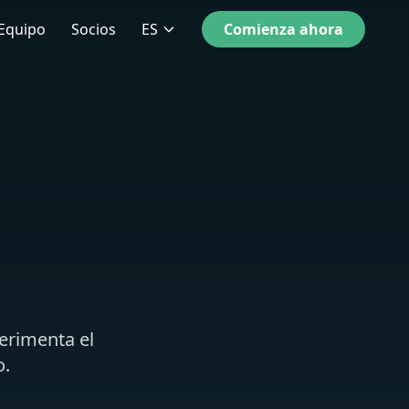
Equipo
Socios
ES
Comienza ahora
erimenta el
o.