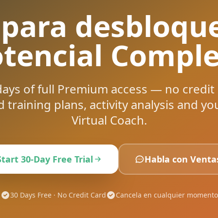
 para desbloqu
tencial Comple
days of full Premium access — no credit
 training plans, activity analysis and yo
Virtual Coach.
Start 30-Day Free Trial
Habla con Venta
30 Days Free · No Credit Card
Cancela en cualquier momento