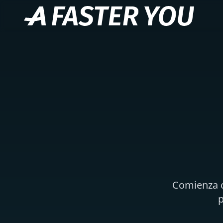
Comienza c
p