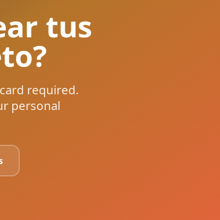
ear tus
to?
 card required.
ur personal
s