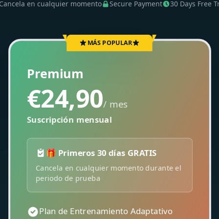
Cancela en cualquier momento
Secure Payment
30 Days Free Tr
MÁS POPULAR
Premium
€24,90
/ mes
Suscripción mensual
🎁 Primeros 30 días GRATIS
Cancela en cualquier momento durante el
periodo de prueba
Plan de Entrenamiento Adaptativo