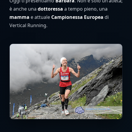
Oggi ti presentiamo
Barbara
. Non è solo un'atleta;
è anche una
dottoressa
a tempo pieno, una
mamma
e attuale
Campionessa Europea
di
Vertical Running.