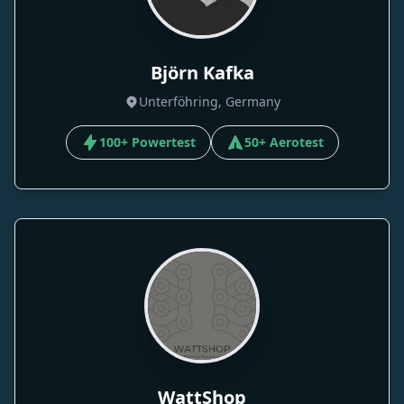
Björn Kafka
Unterföhring, Germany
100+ Powertest
50+ Aerotest
WattShop