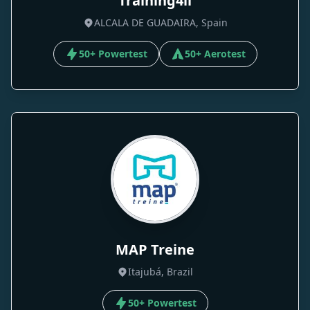
Training4ll
ALCALA DE GUADAIRA, Spain
50+ Powertest
50+ Aerotest
MAP Treine
Itajubá, Brazil
50+ Powertest