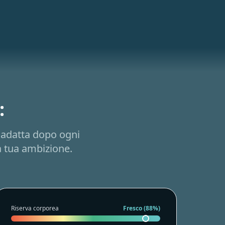
:
i adatta dopo ogni
a tua ambizione.
Riserva corporea
Fresco (88%)