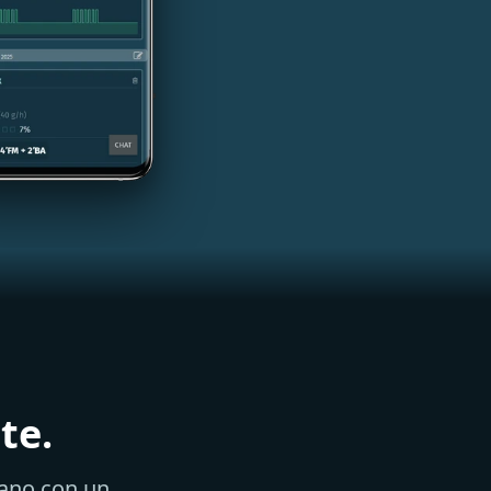
te.
iano con un