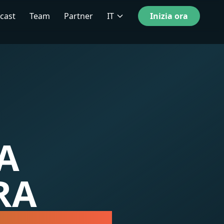
cast
Team
Partner
IT
Inizia ora
A
RA