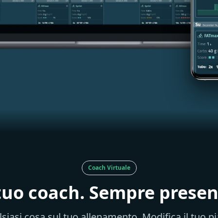
Coach Virtuale
 tuo coach. Sempre presen
lsiasi cosa sul tuo allenamento. Modifica il tuo p