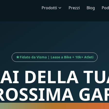
Prodotti
Prezzi
Blog
Pod
Fidato da Visma | Lease a Bike + 10k+ Atleti
FAI DELLA TU
ROSSIMA GA