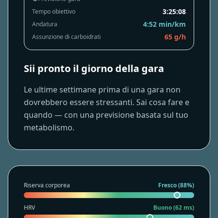
3:25:08
Tempo obiettivo
4:52 min/km
Andatura
65 g/h
Assunzione di carboidrati
Sii pronto il giorno della gara
10
12
14
16
2
4
6
8
Le ultime settimane prima di una gara non
dovrebbero essere stressanti. Sai cosa fare e
quando — con una previsione basata sul tuo
metabolismo.
Riserva corporea
Fresco (88%)
HRV
Buono (62 ms)