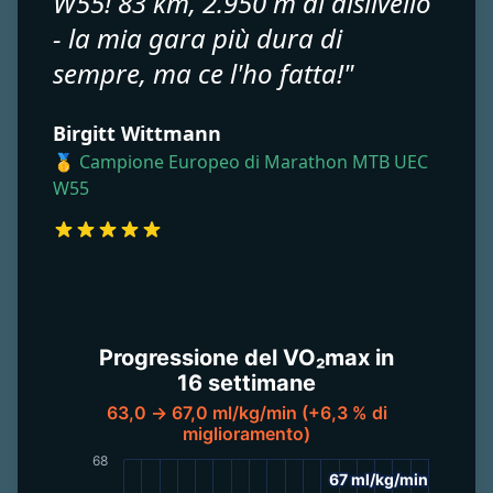
W55! 83 km, 2.950 m di dislivello
- la mia gara più dura di
sempre, ma ce l'ho fatta!"
Birgitt Wittmann
🥇 Campione Europeo di Marathon MTB UEC
W55
Progressione del VO₂max in
16 settimane
63,0 → 67,0 ml/kg/min (+6,3 % di
miglioramento)
68