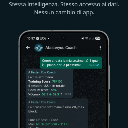
Stessa intelligenza. Stesso accesso ai dati.
Nessun cambio di app.
Com'è andata la mia settimana? E qual
è il piano per la prossima?
09:14
A Faster You Coach
La tua settimana:
Training Score:
78/100
5 sessioni, 8,5 h in totale
Body Reserve:
72%
VO₂max:
52.1 → 52.3
↑
09:14
A Faster You Coach
La prossima settimana è una
VO₂max
block
:
Lun: 45' Base + Core
Mar:
60' 3×(60" V90 + 3' TP)
Mer: Riposo