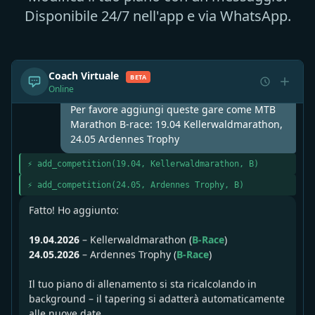
Disponibile 24/7 nell'app e via WhatsApp.
Coach Virtuale
BETA
Online
Per favore aggiungi queste gare come MTB
Marathon B-race: 19.04 Kellerwaldmarathon,
24.05 Ardennes Trophy
⚡ add_competition(19.04, Kellerwaldmarathon, B)
⚡ add_competition(24.05, Ardennes Trophy, B)
Fatto! Ho aggiunto:
19.04.2026
– Kellerwaldmarathon (
B-Race
)
24.05.2026
– Ardennes Trophy (
B-Race
)
Il tuo piano di allenamento si sta ricalcolando in
background – il tapering si adatterà automaticamente
alle nuove date.