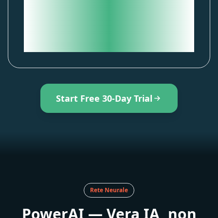
possono aver bisogno di
allenamenti completamente
diversi. Solo la profilazione
metabolica rivela perché.
Start Free 30-Day Trial
Rete Neurale
PowerAI — Vera IA, non