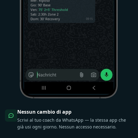
Gio: 90' Base
Ven:
75' 2×5' Threshold
Sab: 2:30h Zone 2
Dom: 30' Recovery
09:15
Puoi spostare giovedì a venerdì? Ho
una riunione.
09:16
Nessun cambio di app
Scrivi al tuo coach da WhatsApp — la stessa app che
già usi ogni giorno. Nessun accesso necessario.