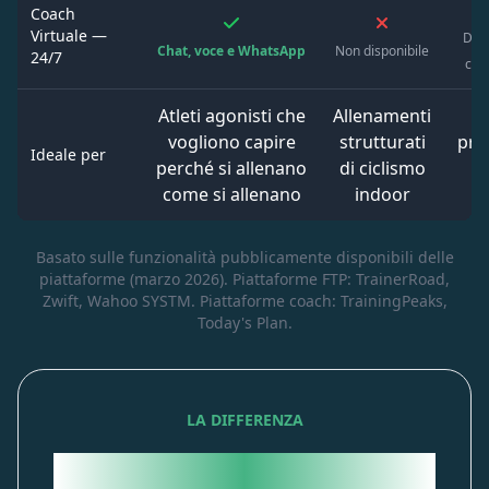
Coach
Virtuale —
Disp
Chat, voce e WhatsApp
Non disponibile
24/7
coa
Atleti agonisti che
Allenamenti
At
vogliono capire
strutturati
pre
Ideale per
perché si allenano
di ciclismo
u
come si allenano
indoor
Basato sulle funzionalità pubblicamente disponibili delle
piattaforme (marzo 2026). Piattaforme FTP: TrainerRoad,
Zwift, Wahoo SYSTM. Piattaforme coach: TrainingPeaks,
Today's Plan.
LA DIFFERENZA
Due atleti con lo stesso FTP