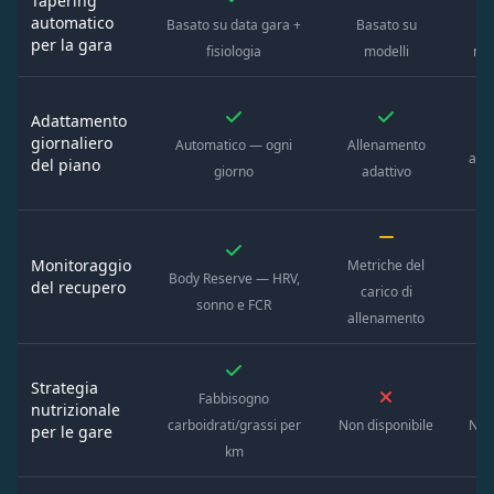
Tapering
automatico
Basato su data gara +
Basato su
Il 
per la gara
fisiologia
modelli
ma
Adattamento
A
giornaliero
Automatico — ogni
Allenamento
agg
del piano
giorno
adattivo
d
Monitoraggio
Metriche del
Body Reserve — HRV,
T
del recupero
carico di
sonno e FCR
in
allenamento
Strategia
Fabbisogno
nutrizionale
carboidrati/grassi per
Non disponibile
Non 
per le gare
km