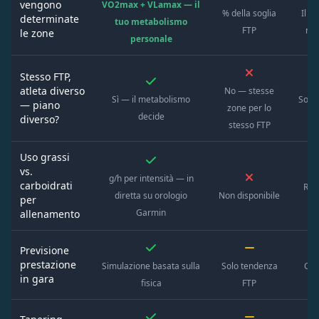
vengono
VO2max + VLamax — il
% della soglia
Il c
determinate
tuo metabolismo
FTP
ma
le zone
personale
Stesso FTP,
atleta diverso
No — stesse
Sì — il metabolismo
Solo 
— piano
zone per lo
decide
diverso?
stesso FTP
Uso grassi
vs.
g/h per intensità — in
carboidrati
Rich
diretta su orologio
Non disponibile
per
l
Garmin
allenamento
Previsione
prestazione
Simulazione basata sulla
Solo tendenza
Cur
in gara
fisica
FTP