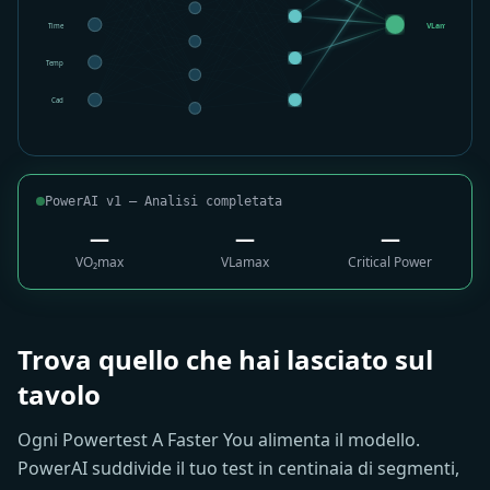
Time
VLamax
Temp
Cad
PowerAI v1 — Analisi completata
53.3
0.38
289
VO₂max
VLamax
Critical Power
+4.2 ml/min/kg
-0.04 mmol/L/s
+21 W
Trova quello che hai lasciato sul
tavolo
Ogni Powertest A Faster You alimenta il modello.
PowerAI suddivide il tuo test in centinaia di segmenti,