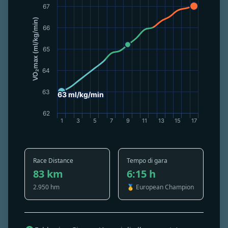
67 ml/kg/min
67 ml/kg/min
67
VO₂max (ml/kg/min)
66
65
64
63
63 ml/kg/min
63 ml/kg/min
62
1
3
5
7
9
11
13
15
17
Race Distance
Tempo di gara
83 km
6:15 h
2.950 hm
🥇 European Champion