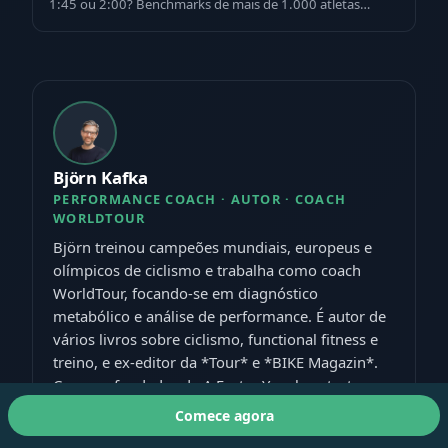
1:45 ou 2:00? Benchmarks de mais de 1.000 atletas
testados, pacing Mader-model e treino…
Björn Kafka
PERFORMANCE COACH · AUTOR · COACH
WORLDTOUR
Björn treinou campeões mundiais, europeus e
olímpicos de ciclismo e trabalha como coach
WorldTour, focando-se em diagnóstico
metabólico e análise de performance. É autor de
vários livros sobre ciclismo, functional fitness e
treino, e ex-editor da *Tour* e *BIKE Magazin*.
Como cofundador da A Faster You, leva testes e
treino de nível profissional a cada atleta de
Comece agora
endurance.