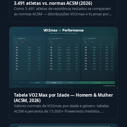
3.491 atletas vs. normas ACSM (2026)
Como 3.491 atletas de resistência testados se comparam
às normas ACSM — distribuições VO2max e VLamax por
idade, género e desporto. 45–67 % …
Tabela VO2 Max por Idade — Homem & Mulher
(ACSM, 2026)
Valores normais de VO2max por idade e género: tabelas
ACSM e percentis de 15.000+ Powertests medidos.
Introduza o seu valor e posicione-se —…