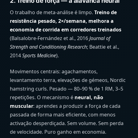
2. Treino de força — a alavanca neural
O trabalho de meta-análise é limpo.
Treino de
resistência pesado, 2×/semana, melhora a
economia de corrida em corredores treinados
(Balsalobre-Fernández et al., 2016
Journal of
Strength and Conditioning Research
; Beattie et al.,
2014
Sports Medicine
).
Movimentos centrais: agachamentos,
levantamento terra, elevações de gémeos, Nordic
hamstring curls. Pesado — 80–90 % de 1 RM, 3–5
repetições. O mecanismo é
neural, não
muscular
: aprendes a produzir a força de cada
passada de forma mais eficiente, com menos
activação desperdiçada. Sem volume. Sem perda
de velocidade. Puro ganho em economia.