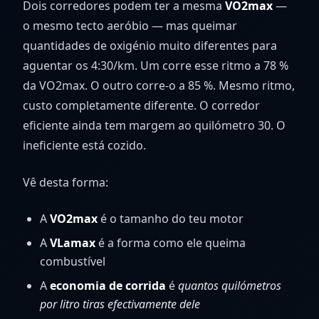
Dois corredores podem ter a mesma
VO2max
—
o mesmo tecto aeróbio — mas queimar
quantidades de oxigénio muito diferentes para
aguentar os 4:30/km. Um corre esse ritmo a 78 %
da VO2max. O outro corre-o a 85 %. Mesmo ritmo,
custo completamente diferente. O corredor
eficiente ainda tem margem ao quilómetro 30. O
ineficiente está cozido.
Vê desta forma:
A
VO2max
é o tamanho do teu motor
A
VLamax
é a forma como ele queima
combustível
A
economia de corrida
é
quantos quilómetros
por litro tiras efectivamente dele