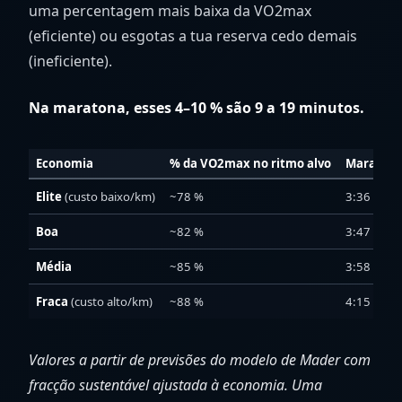
uma percentagem mais baixa da VO2max
(eficiente) ou esgotas a tua reserva cedo demais
(ineficiente).
Na maratona, esses 4–10 % são 9 a 19 minutos.
Economia
% da VO2max no ritmo alvo
Maraton
Elite
(custo baixo/km)
~78 %
3:36
Boa
~82 %
3:47
Média
~85 %
3:58
Fraca
(custo alto/km)
~88 %
4:15
Valores a partir de previsões do modelo de Mader com
fracção sustentável ajustada à economia. Uma