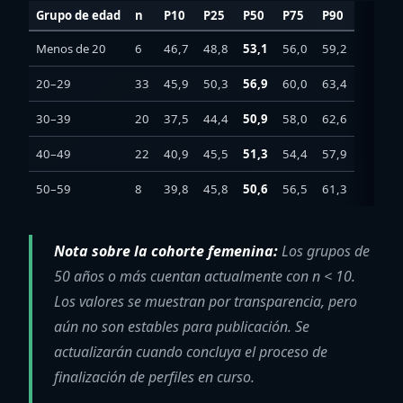
Grupo de edad
n
P10
P25
P50
P75
P90
Menos de 20
6
46,7
48,8
53,1
56,0
59,2
20–29
33
45,9
50,3
56,9
60,0
63,4
30–39
20
37,5
44,4
50,9
58,0
62,6
40–49
22
40,9
45,5
51,3
54,4
57,9
50–59
8
39,8
45,8
50,6
56,5
61,3
Nota sobre la cohorte femenina:
Los grupos de
50 años o más cuentan actualmente con n < 10.
Los valores se muestran por transparencia, pero
aún no son estables para publicación. Se
actualizarán cuando concluya el proceso de
finalización de perfiles en curso.