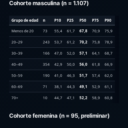
Cohorte masculina (n = 1.107)
Grupo de edad
n
P10
P25
P50
P75
P90
Menos de 20
73
55,4
61,7
67,8
70,9
75,9
20–29
243
53,7
61,2
70,2
75,8
78,9
30–39
166
47,0
52,0
57,1
64,1
68,7
40–49
354
42,9
50,0
56,0
61,8
66,9
50–59
190
41,0
46,3
51,7
57,4
62,0
60–69
71
38,1
44,3
49,1
52,9
61,1
70+
10
44,7
47,1
52,2
58,9
60,8
Cohorte femenina (n = 95, preliminar)