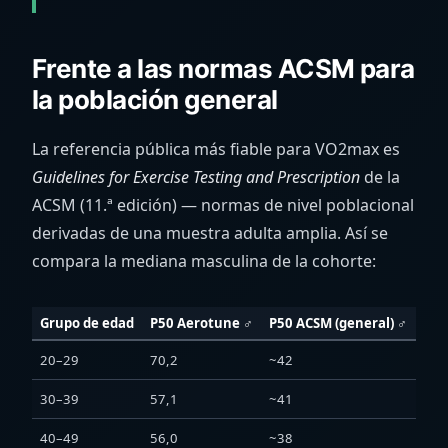
Frente a las normas ACSM para
la población general
La referencia pública más fiable para VO2max es
Guidelines for Exercise Testing and Prescription
de la
ACSM (11.ª edición) — normas de nivel poblacional
derivadas de una muestra adulta amplia. Así se
compara la mediana masculina de la cohorte:
Grupo de edad
P50 Aerotune ♂
P50 ACSM (general) ♂
Dif
20–29
70,2
~42
+67
30–39
57,1
~41
+39
40–49
56,0
~38
+47