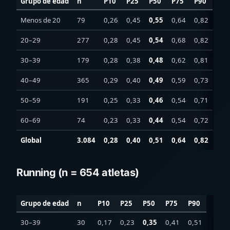
Grupo de edad
n
P10
P25
P50
P75
P90
Menos de 20
79
0,26
0,45
0,55
0,64
0,82
20–29
277
0,28
0,45
0,54
0,68
0,82
30–39
179
0,28
0,38
0,48
0,62
0,81
40–49
365
0,29
0,40
0,49
0,59
0,73
50–59
191
0,25
0,33
0,46
0,54
0,71
60–69
74
0,23
0,33
0,44
0,54
0,72
Global
3.084
0,28
0,40
0,51
0,64
0,82
Running (n = 654 atletas)
Grupo de edad
n
P10
P25
P50
P75
P90
30–39
30
0,17
0,23
0,35
0,41
0,51