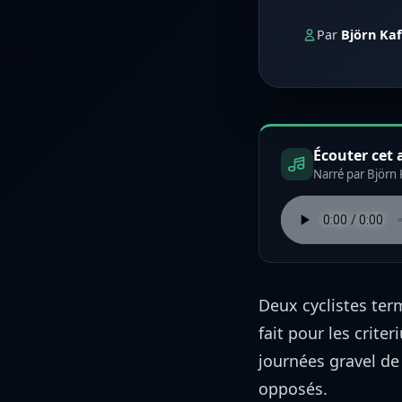
Par
Björn Ka
Écouter cet a
Narré par Björn K
Deux cyclistes te
fait pour les crite
journées gravel de
opposés.