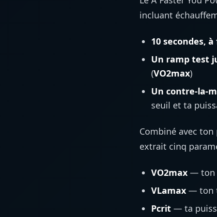
Le A Faster You Po
incluant échauffem
10 secondes, à
Un ramp test j
(
VO2max
)
Un contre-la-m
seuil et ta puis
Combiné avec ton p
extrait cinq param
VO2max
— ton 
VLamax
— ton t
Pcrit
— ta puissa