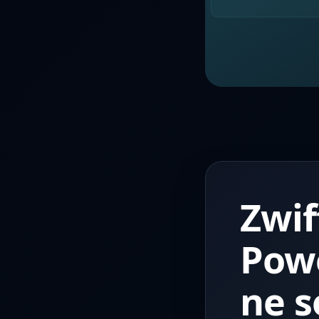
Zwif
Powe
ne s