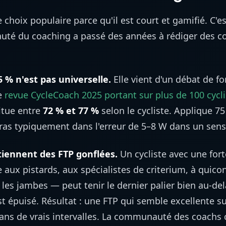
 choix populaire parce qu'il est court et gamifié. C'es
té du coaching a passé des années à rédiger des cor
 % n'est pas universelle.
Elle vient d'un débat de f
e
revue CycleCoach 2025 portant sur plus de 100 cycli
situe entre
72 % et 77 %
selon le cycliste. Applique 75
ras typiquement dans l'erreur de 5–8 W dans un sens 
tiennent des FTP gonflées.
Un cycliste avec une fort
aux pistards, aux spécialistes de criterium, à quico
 les jambes — peut tenir le dernier palier bien au-de
t épuisé. Résultat : une FTP qui semble excellente sur
ans de vrais intervalles. La communauté des coachs c