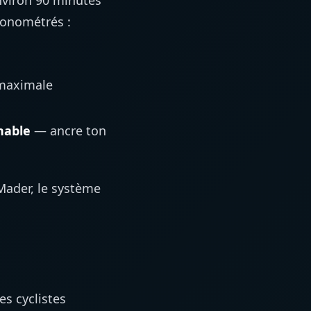
nviron 90 minutes
ronométrés :
 maximale
nable
— ancre ton
Mader, le système
es cyclistes