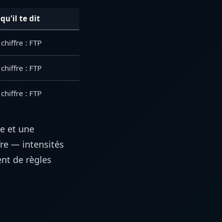
qu'il te dit
chiffre : FTP
chiffre : FTP
chiffre : FTP
ue et une
fre — intensités
nt de règles