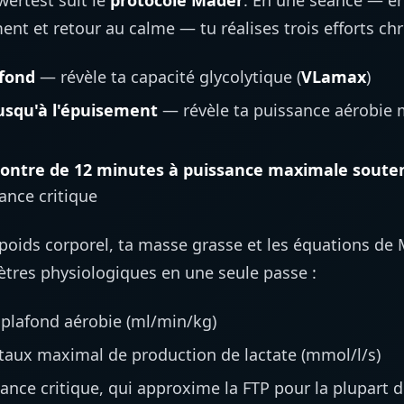
wertest suit le
protocole Mader
. En une séance — e
ent et retour au calme — tu réalises trois efforts ch
 fond
— révèle ta capacité glycolytique (
VLamax
)
usqu'à l'épuisement
— révèle ta puissance aérobie
ontre de 12 minutes à puissance maximale soute
sance critique
oids corporel, ta masse grasse et les équations de 
ètres physiologiques en une seule passe :
plafond aérobie (ml/min/kg)
aux maximal de production de lactate (mmol/l/s)
nce critique, qui approxime la FTP pour la plupart d