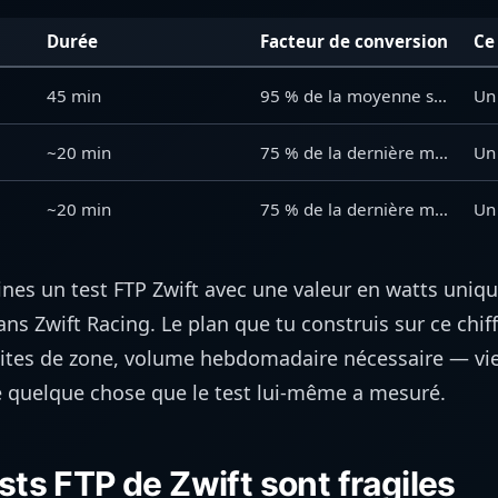
Durée
Facteur de conversion
Ce 
45 min
95 % de la moyenne sur 20 min
Un 
~20 min
75 % de la dernière minute complète
Un 
~20 min
75 % de la dernière minute complète (paliers plus petits)
Un 
mines un test FTP Zwift avec une valeur en watts uniq
ns Zwift Racing. Le plan que tu construis sur ce chif
imites de zone, volume hebdomadaire nécessaire — vie
e quelque chose que le test lui-même a mesuré.
ests FTP de Zwift sont fragiles