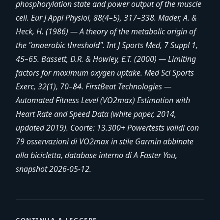
phosphorylation state and power output of the muscle
cell. Eur J Appl Physiol, 88(4–5), 317–338. Mader, A. &
Heck, H. (1986) — A theory of the metabolic origin of
the "anaerobic threshold". Int J Sports Med, 7 Suppl 1,
45–65. Bassett, D.R. & Howley, E.T. (2000) — Limiting
factors for maximum oxygen uptake. Med Sci Sports
Exerc, 32(1), 70–84. FirstBeat Technologies —
Automated Fitness Level (VO2max) Estimation with
Heart Rate and Speed Data (white paper, 2014,
updated 2019). Coorte: 13.300+ Powertests validi con
79 osservazioni di VO2max in stile Garmin abbinate
alla bicicletta, database interno di A Faster You,
snapshot 2026-05-12.