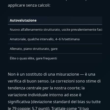
applicare senza calcoli:
Autovalutazione
G
Nuovo all'allenamento strutturato, uscite prevalentemente facili
4
Amatoriale, qualche intervallo, 4–6 h/settimana
5
Allenato, piano strutturato, gare
6
Élite o quasi élite, gare frequenti
6
Non è un sostituto di una misurazione — è una
verifica di buon senso. Le correzioni sono stime di
tendenza centrale per la nostra coorte; la
variazione individuale intorno ad esse è
significativa (deviazione standard del bias su tutte
le 79 coppie: 5,7 punti). Trattale come "il tuo