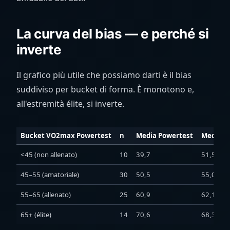
La curva del bias — e perché si
inverte
Il grafico più utile che possiamo darti è il bias
suddiviso per bucket di forma. È monotono e,
all'estremità élite, si inverte.
Bucket VO2max Powertest
n
Media Powertest
Media or
<45 (non allenato)
10
39,7
51,5
45–55 (amatoriale)
30
50,5
55,0
55–65 (allenato)
25
60,9
62,1
65+ (élite)
14
70,6
68,3