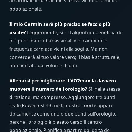
amatoriale il cui Garmin si trova vicino alla media
popolazionale.
Il mio Garmin sarà più preciso se faccio più
uscite?
Leggermente, sì — l'algoritmo beneficia di
più punti dati sub-massimali e di campioni di
frequenza cardiaca vicini alla soglia. Ma non
convergerà al tuo valore vero; il bias è strutturale,
non limitato dal volume di dati.
Allenarsi per migliorare il VO2max fa davvero
muovere il numero dell'orologio?
Sì, nella stessa
direzione, ma compresso. Aggiungere tre punti
reali (Powertest +3) nella nostra coorte appare
tipicamente come uno o due punti sull'orologio,
perché l'orologio è biasato verso il centro
popolazionale. Pianifica a partire dal delta del