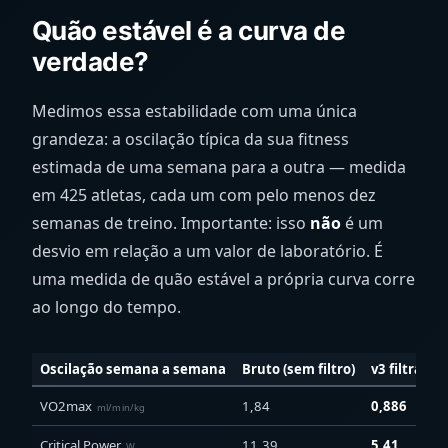
Quão estável é a curva de
verdade?
Medimos essa estabilidade com uma única
grandeza: a oscilação típica da sua fitness
estimada de uma semana para a outra — medida
em 425 atletas, cada um com pelo menos dez
semanas de treino. Importante: isso
não
é um
desvio em relação a um valor de laboratório. É
uma medida de quão estável a própria curva corre
ao longo do tempo.
Oscilação semana a semana
Bruto (sem filtro)
v3 filtrado
VO2max
1,84
0,886
ml/min/kg
Critical Power
11,39
5,41
W