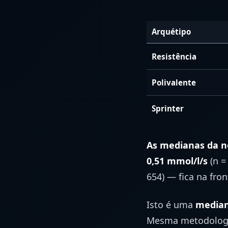
Arquétipo
Resistência
Polivalente
Sprinter
As medianas da n
0,51 mmol/l/s
(n =
654) — fica na fron
Isto é uma
median
Mesma metodologia