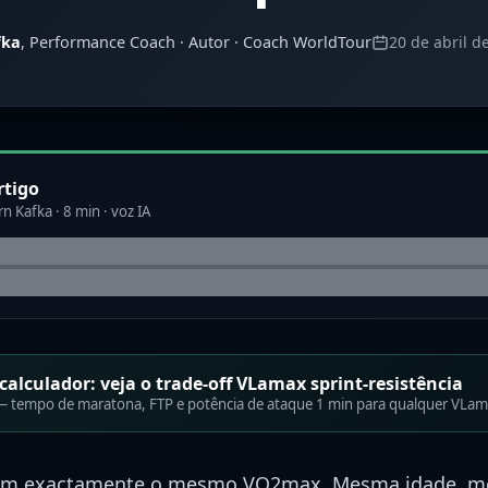
fka
, Performance Coach · Autor · Coach WorldTour
20 de abril d
rtigo
n Kafka · 8 min · voz IA
calculador: veja o trade-off VLamax sprint-resistência
o — tempo de maratona, FTP e potência de ataque 1 min para qualquer VLam
com exactamente o mesmo VO2max. Mesma idade, m