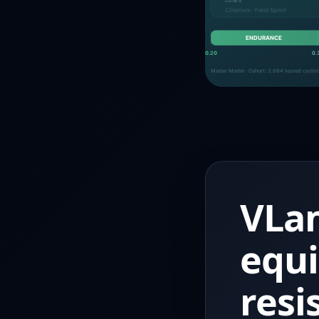
VLa
equi
resi