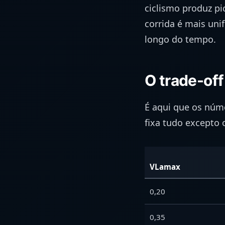
ciclismo produz pi
corrida é mais un
longo do tempo.
O trade-of
É aqui que os núm
fixa tudo excepto
VLamax
0,20
0,35