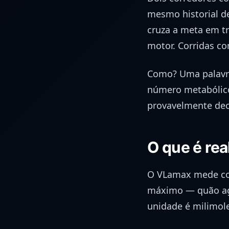
mesmo historial d
cruza a meta em t
motor. Corridas c
Como? Uma palavr
número metabólico 
provavelmente deci
O que é re
O VLamax mede com
máximo — quão agr
unidade é milimole