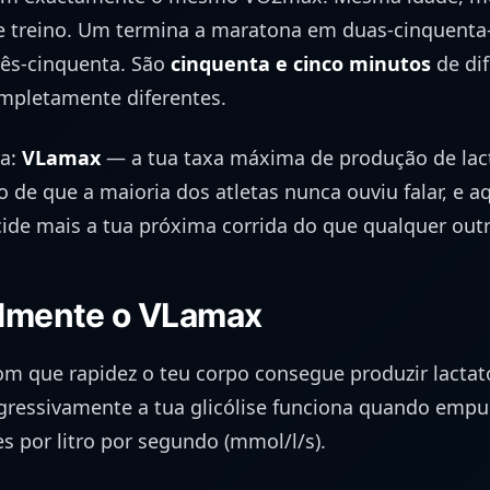
e treino. Um termina a maratona em duas-cinquenta-
rês-cinquenta. São
cinquenta e cinco minutos
de di
ompletamente diferentes.
a:
VLamax
— a tua taxa máxima de produção de lac
de que a maioria dos atletas nunca ouviu falar, e a
de mais a tua próxima corrida do que qualquer outr
almente o VLamax
 que rapidez o teu corpo consegue produzir lactat
essivamente a tua glicólise funciona quando empur
s por litro por segundo (mmol/l/s).