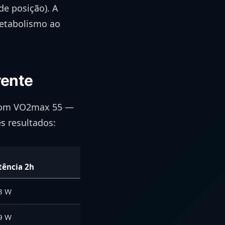
de posição). A
metabolismo ao
rente
g com VO2max 55 —
s resultados:
tência 2h
3 W
9 W