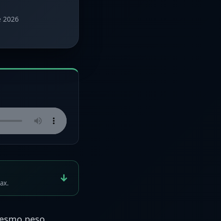
e 2026
↓
ax.
esmo peso,