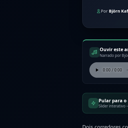
Por
Björn Ka
Ouvir este a
Narrado por Björ
Pular para o 
Slider interativ
Dois corredores 