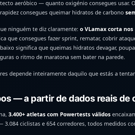
tecto aeróbico — quanto oxigénio consegues usar. 
rapidez consegues queimar hidratos de carbono
se
que ninguém te diz claramente:
o VLamax corta nos 
ica que consegues fazer sprint, rematar, cobrir ataqu
aixo significa que queimas hidratos devagar, poupa
eguras o ritmo de maratona sem bater na parede.
es depende inteiramente daquilo que estás a tentar
os — a partir de dados reais de 
ma,
3.400+ atletas com Powertests válidos
encaixam
— 3.084 ciclistas e 654 corredores, todos medidos c