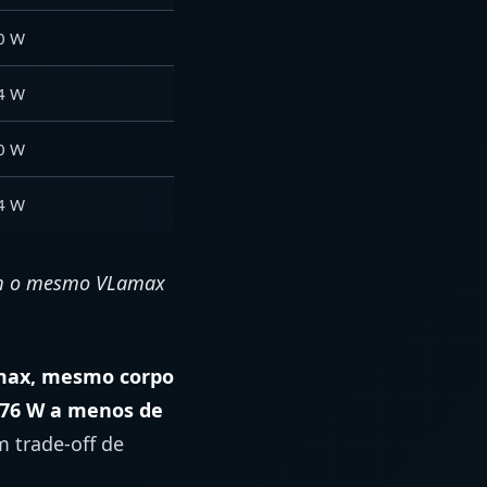
0 W
4 W
0 W
4 W
com o mesmo VLamax
ax, mesmo corpo
76 W a menos de
m trade-off de