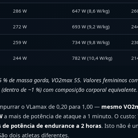
286 W
647 W (8,6 W/kg)
26
272 W
693 W (9,2 W/kg)
24
259 W
734 W (9,8 W/kg)
23
244 W
782 W (10,4 W/kg)
21
15 % de massa gorda, VO2max 55. Valores femininos 
 (dentro de ~1 %) com composição corporal equivalente.
mpurrar o VLamax de 0,20 para 1,00 —
mesmo VO2m
W
a mais de potência de ataque a 1 minuto. O custo:
 de potência de endurance a 2 horas
. Isto não é u
o dois atletas diferentes.