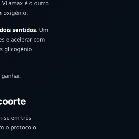
O VLamax é o outro
m
oxigénio.
dois sentidos
. Um
es e acelerar com
s glicogénio
 ganhar.
coorte
-se em três
om o protocolo