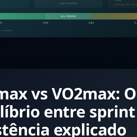
max vs VO2max: O
líbrio entre sprint
stência explicado