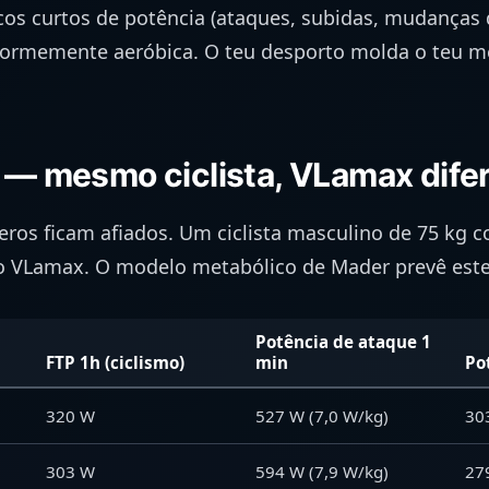
cos curtos de potência (ataques, subidas, mudanças 
iformemente aeróbica. O teu desporto molda o teu 
f — mesmo ciclista, VLamax dife
eros ficam afiados. Um ciclista masculino de 75 k
 o VLamax. O modelo metabólico de Mader prevê este
Potência de ataque 1
FTP 1h (ciclismo)
min
Po
320 W
527 W (7,0 W/kg)
30
303 W
594 W (7,9 W/kg)
27