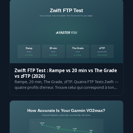
Zwift FTP Test : Rampe vs 20 min vs The Grade
vs zFTP (2026)
Rampe, 20 min, The Grade, zFTP. Quatre FTP Tests Zwift —
quatre profils d'erreur. Trouve celui qui correspond à ton
profil de coureur dans u…