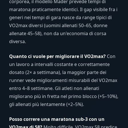
corporea, il modello Mader prevede tempi di
maratona praticamente identici. Il gap visibile fra i
generi nei tempi di gara nasce da range tipici di
VO2max diversi (uomini allenati 50–65, donne
allenate 45–58), non da un'economia di corsa
diversa.
Quanto ci vuole per migliorare il VO2max?
Con
un lavoro a intervalli costante e correttamente
dosato (2× a settimana), la maggior parte dei
runner vede miglioramenti misurabili del VO2max
entro 4–8 settimane. Gli atleti non allenati
migliorano più in fretta nel primo blocco (+5–10%),
gli allenati più lentamente (+2–5%).
Posso correre una maratona sub-3 con un
VO2max di 58?
Molto difficile. VO2max 58 predice