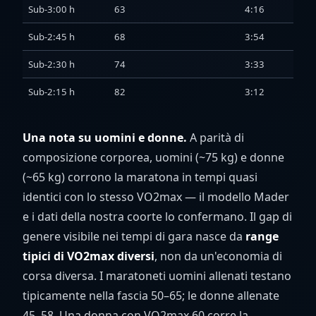
Sub-3:00 h
63
4:16
Sub-2:45 h
68
3:54
Sub-2:30 h
74
3:33
Sub-2:15 h
82
3:12
Una nota su uomini e donne.
A parità di
composizione corporea, uomini (~75 kg) e donne
(~65 kg) corrono la maratona in tempi quasi
identici con lo stesso VO2max — il modello Mader
e i dati della nostra coorte lo confermano. Il gap di
genere visibile nei tempi di gara nasce da
range
tipici di VO2max diversi
, non da un'economia di
corsa diversa. I maratoneti uomini allenati testano
tipicamente nella fascia 50–65; le donne allenate
45–58. Una donna con VO2max 60 corre la