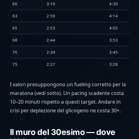
60
3:10
4:30
63
2:59
4:14
65
2:53
4:05
68
2:44
3:53
70
2:39
3:45
75
2:27
3:28
I valori presuppongono un fueling corretto per la
maratona (vedi sotto). Un pacing scadente costa
10–20 minuti rispetto a questi target. Andare in
crisi per deplezione del glicogeno ne costa 30+.
Il muro del 30esimo — dove