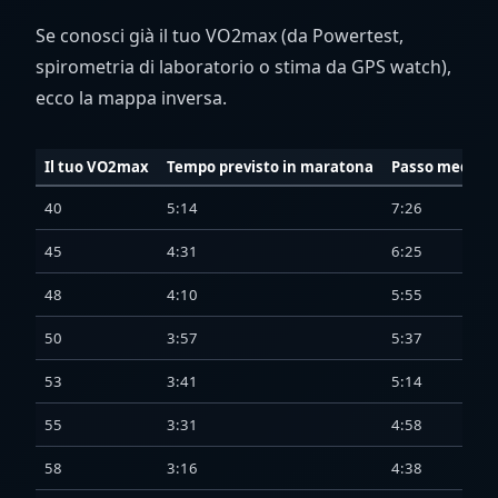
Se conosci già il tuo VO2max (da Powertest,
spirometria di laboratorio o stima da GPS watch),
ecco la mappa inversa.
Il tuo VO2max
Tempo previsto in maratona
Passo medio (
40
5:14
7:26
45
4:31
6:25
48
4:10
5:55
50
3:57
5:37
53
3:41
5:14
55
3:31
4:58
58
3:16
4:38