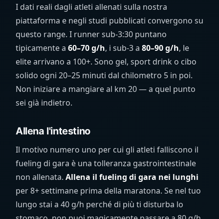
I dati reali dagli atleti allenati sulla nostra
piattaforma e negli studi pubblicati convergono su
questo range. I runner sub-3:30 puntano
tipicamente a
60–70 g/h
, i sub-3 a
80–90 g/h
, le
elite arrivano a 100+. Sono gel, sport drink o cibo
solido ogni 20–25 minuti dal chilometro 5 in poi.
Non iniziare a mangiare al km 20 — a quel punto
sei già indietro.
Allena l'intestino
Il motivo numero uno per cui gli atleti falliscono il
fueling di gara è una tolleranza gastrointestinale
non allenata.
Allena il fueling di gara nei lunghi
per 8+ settimane prima della maratona. Se nel tuo
lungo stai a 40 g/h perché di più ti disturba lo
stomaco, non puoi magicamente passare a 80 g/h