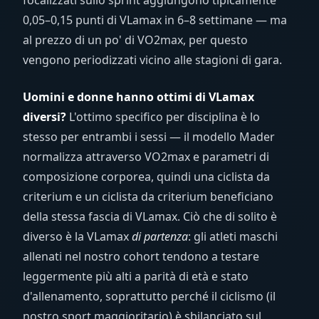
focalizzati sullo sprint aggiungono tipicamente
0,05–0,15 punti di VLamax in 6–8 settimane — ma
al prezzo di un po' di VO2max, per questo
vengono periodizzati vicino alle stagioni di gara.
Uomini e donne hanno ottimi di VLamax
diversi?
L'ottimo specifico per disciplina è lo
stesso per entrambi i sessi — il modello Mader
normalizza attraverso VO2max e parametri di
composizione corporea, quindi una ciclista da
criterium e un ciclista da criterium beneficiano
della stessa fascia di VLamax. Ciò che di solito è
diverso è la VLamax
di partenza
: gli atleti maschi
allenati nel nostro cohort tendono a testare
leggermente più alti a parità di età e stato
d'allenamento, soprattutto perché il ciclismo (il
nostro sport maggioritario) è sbilanciato sul