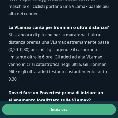
maschile e i ciclisti portano una VLamax basale più
alta dei runner.
La VLamax conta per Ironman o ultra-distanza?
Sì — ancora di più che per la maratona. L'ultra-
distanza premia una VLamax estremamente bassa
(0,20–0,30) perché il glicogeno è il carburante
limitante oltre le 6 ore. Gli atleti ad alta VLamax
vanno in crisi catastrofica negli ultra. Gli Ironman
élite e gli ultra-atleti testano costantemente sotto
0,30.
Dovrei fare un Powertest prima di iniziare un
allenamento focalizzato sulla VLamax?
Fortemente consigliato. Senza un valore di
Inizia ora
partenza stai tirando a indovinare se devi alzare o