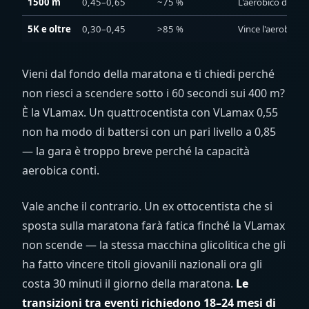
1500 m
0,45–0,65
~75 %
L'aerobico domina
5K e oltre
0,30–0,45
>85 %
Vince l'aerobico.
Vieni dal fondo della maratona e ti chiedi perché
non riesci a scendere sotto i 60 secondi sui 400 m?
È la VLamax. Un quattrocentista con VLamax 0,55
non ha modo di battersi con un pari livello a 0,85
— la gara è troppo breve perché la capacità
aerobica conti.
Vale anche il contrario. Un ex ottocentista che si
sposta sulla maratona farà fatica finché la VLamax
non scende — la stessa macchina glicolitica che gli
ha fatto vincere titoli giovanili nazionali ora gli
costa 30 minuti il giorno della maratona.
Le
transizioni tra eventi richiedono 18–24 mesi di