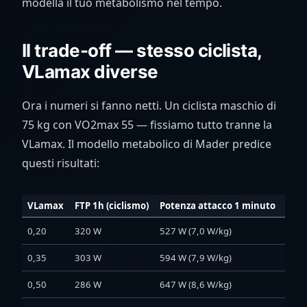
modella il tuo metabolismo nel tempo.
Il trade-off — stesso ciclista,
VLamax diverse
Ora i numeri si fanno netti. Un ciclista maschio di
75 kg con VO2max 55 — fissiamo tutto tranne la
VLamax. Il modello metabolico di Mader predice
questi risultati:
VLamax
FTP 1h (ciclismo)
Potenza attacco 1 minuto
Pote
0,20
320 W
527 W (7,0 W/kg)
303
0,35
303 W
594 W (7,9 W/kg)
279
0,50
286 W
647 W (8,6 W/kg)
260