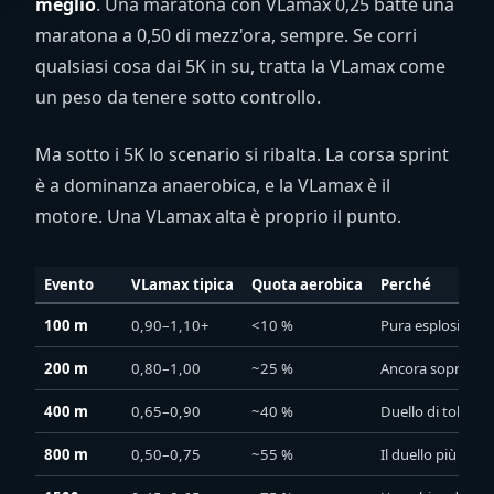
meglio
. Una maratona con VLamax 0,25 batte una
maratona a 0,50 di mezz'ora, sempre. Se corri
qualsiasi cosa dai 5K in su, tratta la VLamax come
un peso da tenere sotto controllo.
Ma sotto i 5K lo scenario si ribalta. La corsa sprint
è a dominanza anaerobica, e la VLamax è il
motore. Una VLamax alta è proprio il punto.
Evento
VLamax tipica
Quota aerobica
Perché
100 m
0,90–1,10+
<10 %
Pura esplosione g
200 m
0,80–1,00
~25 %
Ancora soprattutto
400 m
0,65–0,90
~40 %
Duello di tollera
800 m
0,50–0,75
~55 %
Il duello più pu