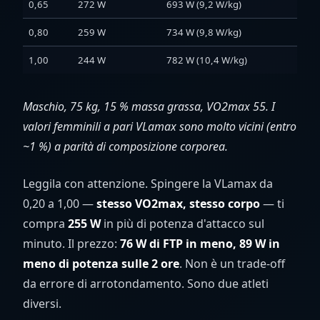
0,65
272 W
693 W (9,2 W/kg)
244
0,80
259 W
734 W (9,8 W/kg)
230
1,00
244 W
782 W (10,4 W/kg)
214
Maschio, 75 kg, 15 % massa grassa, VO2max 55. I
valori femminili a pari VLamax sono molto vicini (entro
~1 %) a parità di composizione corporea.
Leggila con attenzione. Spingere la VLamax da
0,20 a 1,00 —
stesso VO2max, stesso corpo
— ti
compra
255 W
in più di potenza d'attacco sul
minuto. Il prezzo:
76 W di FTP in meno, 89 W in
meno di potenza sulle 2 ore
. Non è un trade-off
da errore di arrotondamento. Sono due atleti
diversi.