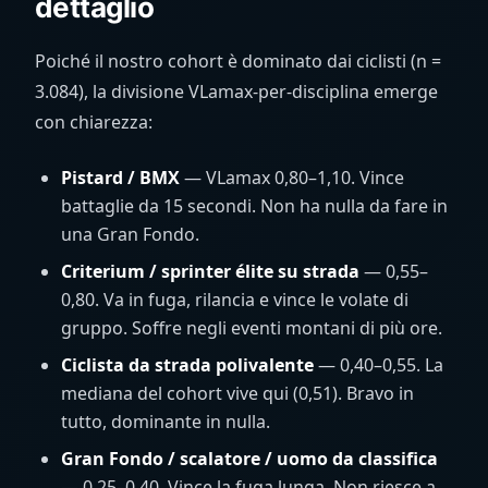
dettaglio
Poiché il nostro cohort è dominato dai ciclisti (n =
3.084), la divisione VLamax-per-disciplina emerge
con chiarezza:
Pistard / BMX
— VLamax 0,80–1,10. Vince
battaglie da 15 secondi. Non ha nulla da fare in
una Gran Fondo.
Criterium / sprinter élite su strada
— 0,55–
0,80. Va in fuga, rilancia e vince le volate di
gruppo. Soffre negli eventi montani di più ore.
Ciclista da strada polivalente
— 0,40–0,55. La
mediana del cohort vive qui (0,51). Bravo in
tutto, dominante in nulla.
Gran Fondo / scalatore / uomo da classifica
— 0,25–0,40. Vince la fuga lunga. Non riesce a