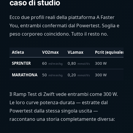
caso di studio
Ecco due profili reali della piattaforma A Faster
You, entrambi confermati dal Powertest. Soglia e
peso corporeo coincidono. Tutto il resto no.
Atleta
VO2max
VLamax
Pcrit (equivalente F
SPRINTER
60
0,80
300 W
ml/min/kg
mmol/l/s
MARATHONA
50
0,20
300 W
ml/min/kg
mmol/l/s
Il Ramp Test di Zwift vede entrambi come 300 W.
Le loro curve potenza-durata — estratte dal
Powertest dalla stessa singola uscita —
raccontano una storia completamente diversa: