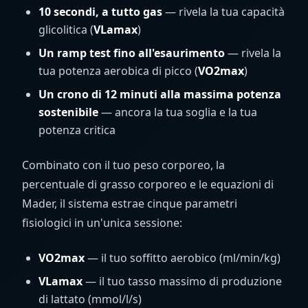
10 secondi, a tutto gas
— rivela la tua capacità
glicolitica (
VLamax
)
Un ramp test fino all'esaurimento
— rivela la
tua potenza aerobica di picco (
VO2max
)
Un crono di 12 minuti alla massima potenza
sostenibile
— ancora la tua soglia e la tua
potenza critica
Combinato con il tuo peso corporeo, la
percentuale di grasso corporeo e le equazioni di
Mader, il sistema estrae cinque parametri
fisiologici in un'unica sessione:
VO2max
— il tuo soffitto aerobico (ml/min/kg)
VLamax
— il tuo tasso massimo di produzione
di lattato (mmol/l/s)