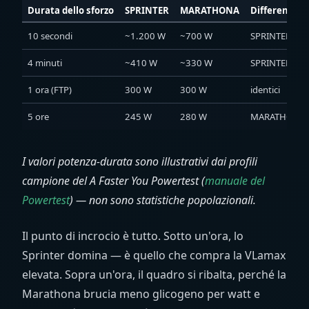
Durata dello sforzo
SPRINTER
MARATHONA
Differenza
10 secondi
~1.200 W
~700 W
SPRINTER
+ 5
4 minuti
~410 W
~330 W
SPRINTER
+ 8
1 ora (FTP)
300 W
300 W
identici
5 ore
245 W
280 W
MARATHONA
I valori potenza-durata sono illustrativi dai profili
campione del A Faster You Powertest (
manuale del
Powertest
) — non sono statistiche popolazionali.
Il punto di incrocio è tutto. Sotto un'ora, lo
Sprinter domina — è quello che compra la VLamax
elevata. Sopra un'ora, il quadro si ribalta, perché la
Marathona brucia meno glicogeno per watt e