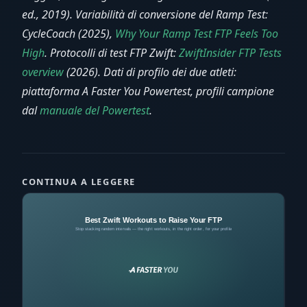
ed., 2019). Variabilità di conversione del Ramp Test:
CycleCoach (2025),
Why Your Ramp Test FTP Feels Too
High
. Protocolli di test FTP Zwift:
ZwiftInsider FTP Tests
overview
(2026). Dati di profilo dei due atleti:
piattaforma A Faster You Powertest, profili campione
dal
manuale del Powertest
.
CONTINUA A LEGGERE