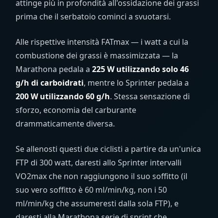
attinge più in profondità all'ossidazione dei grassi
prima che il serbatoio cominci a svuotarsi.
Alle rispettive intensità FATmax — i watt a cui la
combustione dei grassi è massimizzata — la
Marathona pedala a
225 W utilizzando solo 46
g/h di carboidrati
, mentre lo Sprinter pedala a
200 W utilizzando 60 g/h
. Stessa sensazione di
sforzo, economia del carburante
drammaticamente diversa.
Se allenosti questi due ciclisti a partire da un'unica
FTP di 300 watt, daresti allo Sprinter intervalli
VO2max che non raggiungono il suo soffitto (il
suo vero soffitto è 60 ml/min/kg, non i 50
ml/min/kg che assumeresti dalla sola FTP), e
daresti alla Marathona serie di sprint che