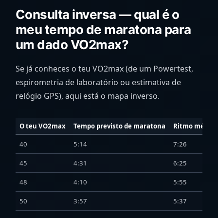
Consulta inversa — qual é o
meu tempo de maratona para
um dado VO2max?
Se já conheces o teu VO2max (de um Powertest,
espirometria de laboratório ou estimativa de
relógio GPS), aqui está o mapa inverso.
O teu VO2max
Tempo previsto de maratona
Ritmo médio 
40
5:14
7:26
45
4:31
6:25
48
4:10
5:55
50
3:57
5:37