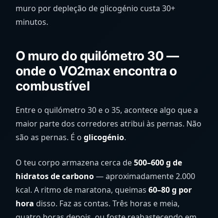
muro por depleção de glicogénio custa 30+
minutos.
O muro do quilómetro 30 —
onde o VO2max encontra o
combustível
Entre o quilómetro 30 e o 35, acontece algo que a
maior parte dos corredores atribui às pernas. Não
são as pernas. É o
glicogénio
.
O teu corpo armazena cerca de
500–600 g de
hidratos de carbono
— aproximadamente 2.000
kcal. A ritmo de maratona, queimas
60–80 g por
hora
disso. Faz as contas. Três horas e meia,
quatro horas depois, ou foste reabastecendo em