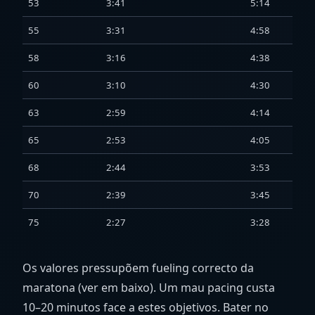
53
3:41
5:14
55
3:31
4:58
58
3:16
4:38
60
3:10
4:30
63
2:59
4:14
65
2:53
4:05
68
2:44
3:53
70
2:39
3:45
75
2:27
3:28
Os valores pressupõem fueling correcto da
maratona (ver em baixo). Um mau pacing custa
10–20 minutos face a estes objetivos. Bater no