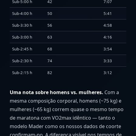
Sub-5:00 h
42
7:07
Sub-4:00 h
50
5:41
Sub-3:30 h
56
4:58
Sub-3:00 h
63
4:16
Sub-2:45 h
68
3:54
Sub-2:30 h
74
3:33
Sub-2:15 h
82
3:12
Uma nota sobre homens vs. mulheres.
Com a
mesma composição corporal, homens (~75 kg) e
mulheres (~65 kg) correm quase o mesmo tempo
de maratona com VO2max idêntico — tanto o
modelo Mader como os nossos dados de coorte
confirmam-no. A diferença visível nos tempos de