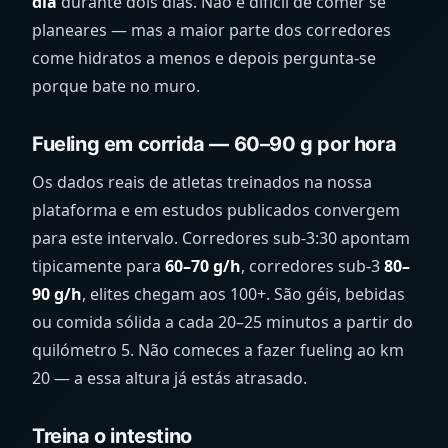
dia
durante dois dias. Não é difícil de comer se
planeares — mas a maior parte dos corredores
come hidratos a menos e depois pergunta-se
porque bate no muro.
Fueling em corrida — 60–90 g por hora
Os dados reais de atletas treinados na nossa
plataforma e em estudos publicados convergem
para este intervalo. Corredores sub-3:30 apontam
tipicamente para
60–70 g/h
, corredores sub-3
80–
90 g/h
, elites chegam aos 100+. São géis, bebidas
ou comida sólida a cada 20–25 minutos a partir do
quilómetro 5. Não comeces a fazer fueling ao km
20 — a essa altura já estás atrasado.
Treina o intestino