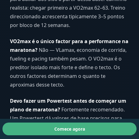
realista: chegar primeiro a VO2max 62–63. Treino
direccionado acrescenta tipicamente 3–5 pontos
por bloco de 12 semanas.
VO2max é o único factor para a performance na
maratona?
Não — VLamax, economia de corrida,
fueling e pacing também pesam. O VO2max é o
preditor isolado mais forte e define o tecto. Os
outros factores determinam o quanto te
aproximas desse tecto.
Devo fazer um Powertest antes de começar um
plano de maratona?
Fortemente recomendado.
Um Powertest dá valores de base precisos para
VO2max e VLamax, o que permite à AI definir as
Comece agora
tuas zonas de treino com precisão desde o