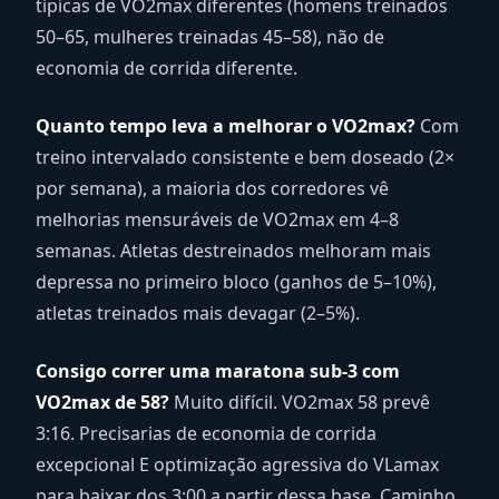
típicas de VO2max diferentes (homens treinados
50–65, mulheres treinadas 45–58), não de
economia de corrida diferente.
Quanto tempo leva a melhorar o VO2max?
Com
treino intervalado consistente e bem doseado (2×
por semana), a maioria dos corredores vê
melhorias mensuráveis de VO2max em 4–8
semanas. Atletas destreinados melhoram mais
depressa no primeiro bloco (ganhos de 5–10%),
atletas treinados mais devagar (2–5%).
Consigo correr uma maratona sub-3 com
VO2max de 58?
Muito difícil. VO2max 58 prevê
3:16. Precisarias de economia de corrida
excepcional E optimização agressiva do VLamax
para baixar dos 3:00 a partir dessa base. Caminho