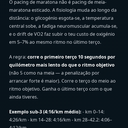
O pacing de maratona não é pacing de meia-
maratona esticado. A fisiologia muda ao longo da
distância: o glicogénio esgota-se, a temperatura
central sobe, a fadiga neuromuscular acumula-se,
e o drift de VO2 faz subir o teu custo de oxigénio
em 5–7% ao mesmo ritmo no último terço.
A regra:
corre o primeiro terço 10 segundos por
quilómetro mais lento do que o ritmo objetivo
(não 5 como na meia — a penalização por
arrancar forte é maior). Corre o terço do meio ao
ritmo objetivo. Ganha o último terço com o que
ainda tiveres.
Exemplo sub-3 (4:16/km médio):
- km 0–14:
4:26/km - km 14–28: 4:16/km - km 28–42.2: 4:06–
4:12/km