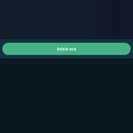
Inizia ora
Chi siamo
A Faster You porta allenamenti e test di livello
professionale ad atleti di tutti i livelli.
Prodotti