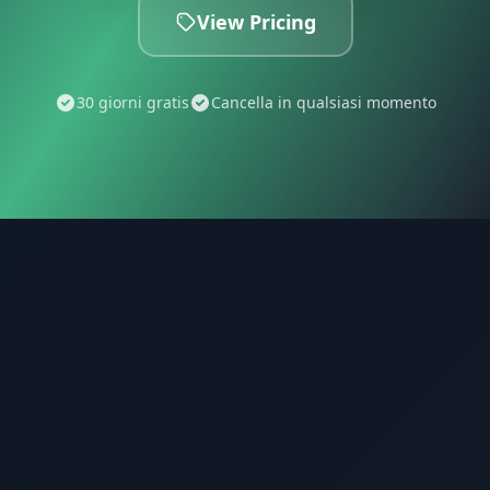
View Pricing
30 giorni gratis
Cancella in qualsiasi momento