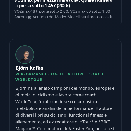
VO2max per mezza maratona: Quale numero
ti porta sotto 1:45? (2026)
VO2max 48 ti porta sotto 2:00. VO2max 60 sotto 1:30.
Ancoraggi verificati del Mader-Modell più il protocollo di
pacing in tre terzi che li r…
Björn Kafka
PERFORMANCE COACH · AUTORE · COACH
WORLDTOUR
Björn ha allenato campioni del mondo, europei e
olimpici di ciclismo e lavora come coach
WorldTour, focalizzandosi su diagnostica
metabolica e analisi della performance. È autore
di diversi libri su ciclismo, functional fitness e
allenamento, ed ex redattore di *Tour* e *BIKE
Magazin*. Cofondatore di A Faster You, porta test