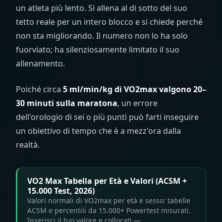
un atleta più lento. Si allena al di sotto del suo
tetto reale per un intero blocco e si chiede perché
non sta migliorando. Il numero non lo ha solo
fuorviato; ha silenziosamente limitato il suo
allenamento.
Poiché circa
5
ml/min/kg
di VO2max valgono 20–
30 minuti sulla maratona
, un errore
dell'orologio di sei o più punti può farti inseguire
un obiettivo di tempo che è a mezz'ora dalla
realtà.
VO2 Max Tabella per Età e Valori (ACSM +
15.000 Test, 2026)
Valori normali di VO2max per età e sesso: tabelle
ACSM e percentili da 15.000+ Powertest misurati.
Inserisci il tuo valore e collocati —…