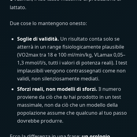
lattato.
Due cose lo mantengono onesto:
Soglie di validità.
Un risultato conta solo se
atterrà in un range fisiologicamente plausibile
(VO2max tra 18 e 100
ml/min/kg
, VLamax 0,05–
1,3
mmol/l/s
, tutti i valori di potenza reali). I test
implausibili vengono contrassegnati come non
validi, non silenziosamente mediati.
Sforzi reali, non modelli di sforzi.
Il numero
proviene da ciò che
tu
hai prodotto in un test
massimale, non da ciò che un modello della
popolazione assume che qualcuno al tuo passo
dovrebbe produrre.
Ecco la differenza in una frase:
un orologio