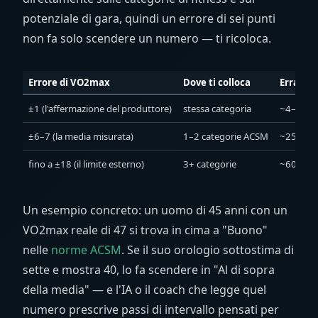
potenziale di gara, quindi un errore di sei punti
non fa solo scendere un numero — ti ricoloca.
Errore di VO2max
Dove ti colloca
Errata 
±1 (l'affermazione del produttore)
stessa categoria
~4–6 mi
±6–7 (la media misurata)
1–2 categorie ACSM
~25–35 
fino a ±18 (il limite esterno)
3+ categorie
~60+ mi
Un esempio concreto: un uomo di 45 anni con un
VO2max reale di 47 si trova in cima a "Buono"
nelle
norme ACSM
. Se il suo orologio sottostima di
sette e mostra 40, lo fa scendere in "Al di sopra
della media" — e l'IA o il coach che legge quel
numero prescrive passi di intervallo pensati per