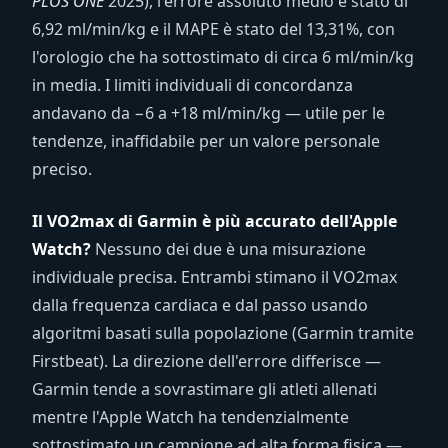
PLOS ONE
2025), l'errore assoluto medio è stato di
6,92 ml/min/kg e il MAPE è stato del 13,31%, con
l'orologio che ha sottostimato di circa 6 ml/min/kg
in media. I limiti individuali di concordanza
andavano da −6 a +18 ml/min/kg — utile per le
tendenze, inaffidabile per un valore personale
preciso.
Il VO2max di Garmin è più accurato dell'Apple
Watch?
Nessuno dei due è una misurazione
individuale precisa. Entrambi stimano il VO2max
dalla frequenza cardiaca e dal passo usando
algoritmi basati sulla popolazione (Garmin tramite
Firstbeat). La direzione dell'errore differisce —
Garmin tende a sovrastimare gli atleti allenati
mentre l'Apple Watch ha tendenzialmente
sottostimato un campione ad alta forma fisica —