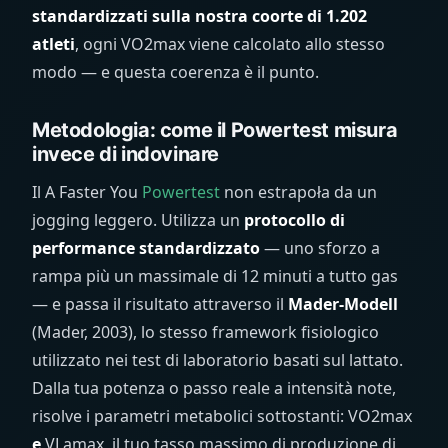
standardizzati sulla nostra coorte di 1.202
atleti
, ogni VO2max viene calcolato allo stesso
modo — e questa coerenza è il punto.
Metodologia: come il Powertest misura
invece di indovinare
Il A Faster You
Powertest
non estrapoła da un
jogging leggero. Utilizza un
protocollo di
performance standardizzato
— uno sforzo a
rampa più un massimale di 12 minuti a tutto gas
— e passa il risultato attraverso il
Mader-Modell
(Mader, 2003), lo stesso framework fisiologico
utilizzato nei test di laboratorio basati sul lattato.
Dalla tua potenza o passo reale a intensità note,
risolve i parametri metabolici sottostanti: VO2max
e
VLamax, il tuo tasso massimo di produzione di