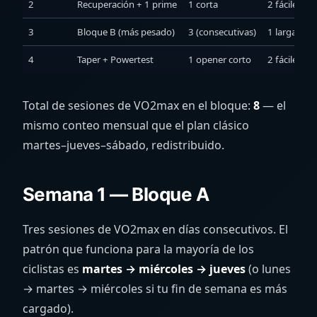
2
Recuperación + 1 prime
1 corta
2 fáciles
3
Bloque B (más pesado)
3 (consecutivas)
1 larga
4
Taper + Powertest
1 opener corto
2 fáciles + t
Total de sesiones de VO2max en el bloque:
8
— el
mismo conteo mensual que el plan clásico
martes–jueves–sábado, redistribuido.
Semana 1 — Bloque A
Tres sesiones de VO2max en días consecutivos. El
patrón que funciona para la mayoría de los
ciclistas es
martes → miércoles → jueves
(o lunes
→ martes → miércoles si tu fin de semana es más
cargado).