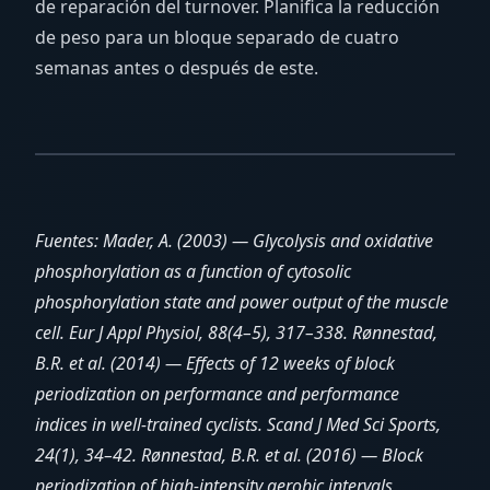
de reparación del turnover. Planifica la reducción
de peso para un bloque separado de cuatro
semanas antes o después de este.
Fuentes: Mader, A. (2003) — Glycolysis and oxidative
phosphorylation as a function of cytosolic
phosphorylation state and power output of the muscle
cell. Eur J Appl Physiol, 88(4–5), 317–338. Rønnestad,
B.R. et al. (2014) — Effects of 12 weeks of block
periodization on performance and performance
indices in well-trained cyclists. Scand J Med Sci Sports,
24(1), 34–42. Rønnestad, B.R. et al. (2016) — Block
periodization of high-intensity aerobic intervals