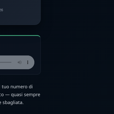
26
 il tuo numero di
ico — quasi sempre
e sbagliata.