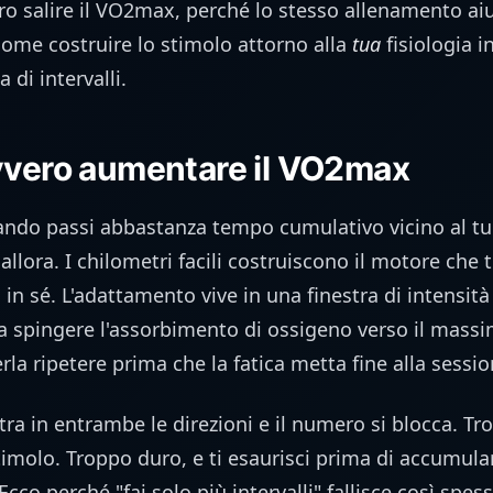
ro salire il VO2max, perché lo stesso allenamento aiut
come costruire lo stimolo attorno alla
tua
fisiologia i
 di intervalli.
vvero aumentare il VO2max
ndo passi abbastanza tempo cumulativo vicino al tuo
llora. I chilometri facili costruiscono il motore che 
 in sé. L'adattamento vive in una finestra di intensità 
 spingere l'assorbimento di ossigeno verso il mass
rla ripetere prima che la fatica metta fine alla sessio
ra in entrambe le direzioni e il numero si blocca. Tro
timolo. Troppo duro, e ti esaurisci prima di accumul
co perché "fai solo più intervalli" fallisce così spe