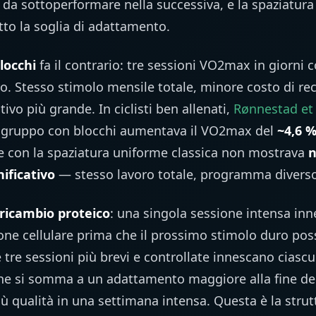
da sottoperformare nella successiva, e la spaziatura
to la soglia di adattamento.
locchi
fa il contrario: tre sessioni VO2max in giorni c
o. Stesso stimolo mensile totale, minore costo di rec
vo più grande. In ciclisti ben allenati,
Rønnestad et 
n gruppo con blocchi aumentava il VO2max del
~4,6 
e con la spaziatura uniforme classica non mostrava
n
ificativo
— stesso lavoro totale, programma diverso
ricambio proteico
: una singola sessione intensa inn
zione cellulare prima che il prossimo stimolo duro pos
 tre sessioni più brevi e controllate innescano ciascu
e si somma a un adattamento maggiore alla fine del 
ù qualità in una settimana intensa. Questa è la strutt