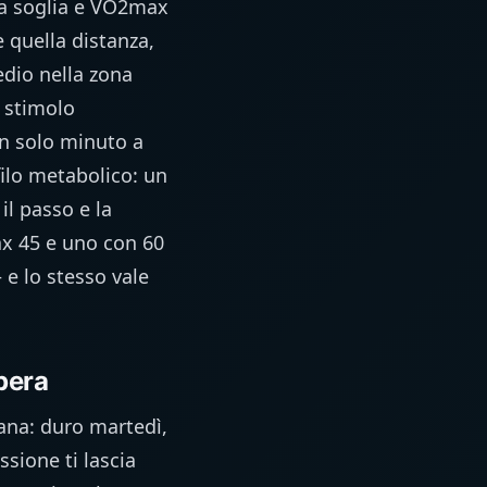
tra soglia e VO2max
 quella distanza,
edio nella zona
o stimolo
un solo minuto a
ilo metabolico: un
l passo e la
ax 45 e uno con 60
e lo stesso vale
pera
mana: duro martedì,
sione ti lascia