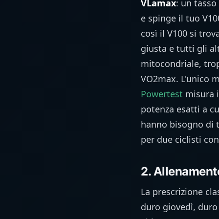
VLamax
: un tasso
e spinge il tuo V1
così il V100 si tro
giusta e tutti gli a
mitocondriale, tro
VO2max. L'unico m
Powertest
misura 
potenza esatti a c
hanno bisogno di t
per due ciclisti c
2. Allenamento
La prescrizione cl
duro giovedì, duro