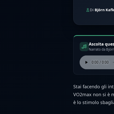
Di
Björn Kaf
Ascolta ques
Narrato da Björn
Stai facendo gli in
VO2max non si è m
è lo stimolo sbagli