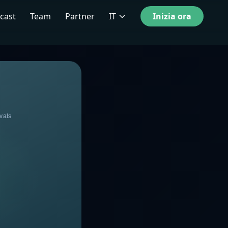
cast
Team
Partner
IT
Inizia ora