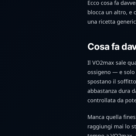
Ecco cosa fa davve
blocca un altro, e 
una ricetta generica
Cosa fa da
Il VO2max sale qua
ossigeno — e solo a
spostano il soffitto
abbastanza dura da
controllata da pote
Manca quella finest
raggiungi mai lo s
tempo a VO2max. Ec