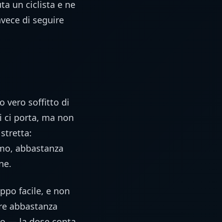
a un ciclista e ne
nvece di seguire
 vero soffitto di
ti ci porta, ma non
stretta:
imo, abbastanza
ne.
ppo facile, e non
are abbastanza
sso — la dose conta