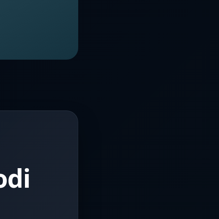
o
odi