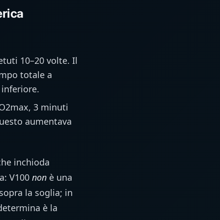
rica
tuti 10–20 volte. Il
empo totale a
inferiore.
 VO2max, 3 minuti
e questo aumentava
che inchioda
la: V100
non
è una
sopra la soglia; in
 determina è la