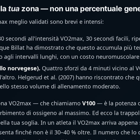
lla
tua
zona — non una percentuale gene
ax meglio validati sono brevi e intensi:
0 secondi all'intensità VO2max, 30 secondi facili, ripe
ique Billat ha dimostrato che questo accumula più t
 agli intervalli lunghi, con un costo neuromuscolare 
ollo norvegese).
Quattro sforzi da 4 minuti vicino al
 e l'altro. Helgerud et al. (2007) hanno riscontrato ch
ello stesso volume di allenamento moderato.
a zona VO2max — che chiamiamo
V100
— è la potenza 
orbimento di ossigeno al massimo. Ed ecco la trappo
ella tua soglia. In un atleta il VO2max arriva appena 
senta finché non è il 30–40 % oltre. Il numero che lo