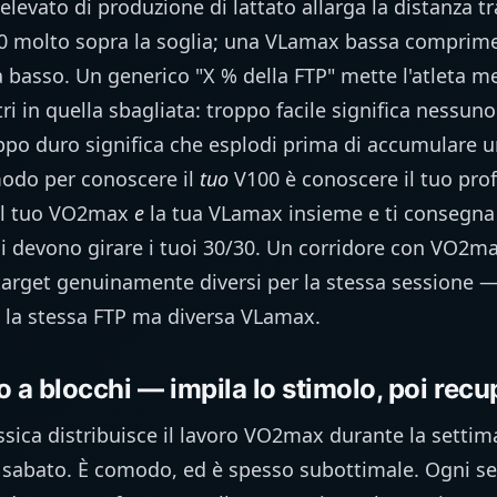
 elevato di produzione di lattato allarga la distanza 
00 molto sopra la soglia; una VLamax bassa comprime
va basso. Un generico "X % della FTP" mette l'atleta m
ltri in quella sbagliata: troppo facile significa nessun
ppo duro significa che esplodi prima di accumulare 
odo per conoscere il
tuo
V100 è conoscere il tuo prof
il tuo VO2max
e
la tua VLamax insieme e ti consegna i
ui devono girare i tuoi 30/30. Un corridore con VO2m
arget genuinamente diversi per la stessa sessione — 
on la stessa FTP ma diversa VLamax.
 a blocchi — impila lo stimolo, poi recu
assica distribuisce il lavoro VO2max durante la setti
 sabato. È comodo, ed è spesso subottimale. Ogni ses