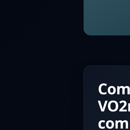
Come
VO2m
com