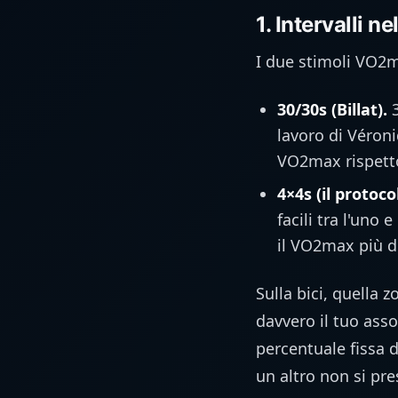
1. Intervalli ne
I due stimoli VO2m
30/30s (Billat).
3
lavoro di Véron
VO2max rispetto
4×4s (il protoc
facili tra l'uno
il VO2max più d
Sulla bici, quell
davvero il tuo ass
percentuale fissa d
un altro non si pre